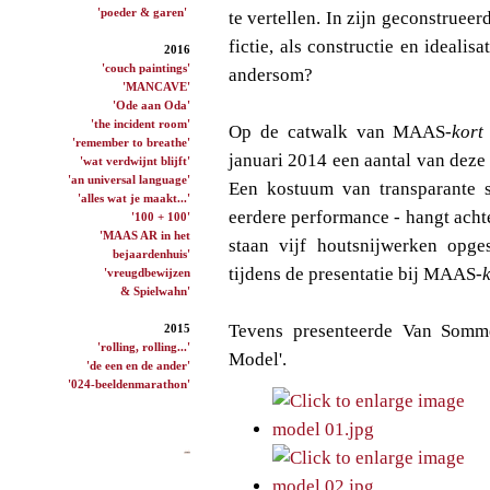
'poeder & garen'
te vertellen. In zijn geconstrueerd
fictie, als constructie en ideali
2016
'couch paintings'
andersom?
'MANCAVE'
'Ode aan Oda'
'the incident room'
Op de catwalk van MAAS
-kort
'remember to breathe'
januari 2014 een aantal van dez
'wat verdwijnt blijft'
'an universal language'
Een kostuum van transparante 
'alles wat je maakt...'
eerdere performance - hangt acht
'100 + 100'
'MAAS AR in het
staan vijf houtsnijwerken opge
bejaardenhuis'
tijdens de presentatie bij MAAS
-
'vreugdbewijzen
& Spielwahn'
Tevens presenteerde Van Sommer
2015
'rolling, rolling...'
Model'.
'de een en de ander'
'024-beeldenmarathon'