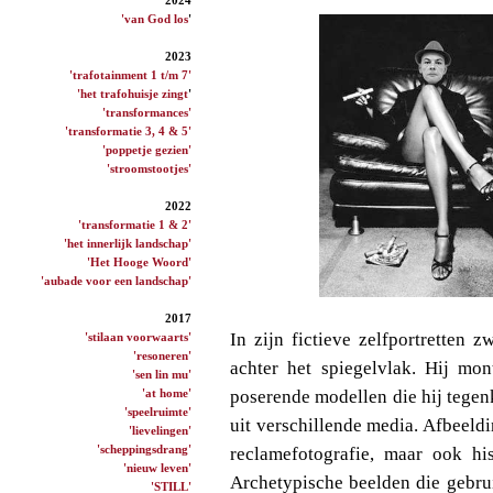
'van God los
'
2023
'trafotainment 1 t/m 7'
'het trafohuisje zingt
'
'transformances'
'transformatie 3, 4 & 5'
'poppetje gezien'
'stroomstootjes'
2022
'transformatie 1 & 2'
'het innerlijk landschap'
'Het Hooge Woord'
'aubade voor een landschap'
2017
In zijn fictieve zelfportretten z
'stilaan voorwaarts'
'resoneren'
achter het spiegelvlak. Hij mo
'sen lin mu'
'at home'
poserende modellen die hij tegen
'speelruimte'
uit verschillende media. Afbeeld
'lievelingen'
'scheppingsdrang'
reclamefotografie, maar ook his
'nieuw leven'
Archetypische beelden die gebru
'STILL'