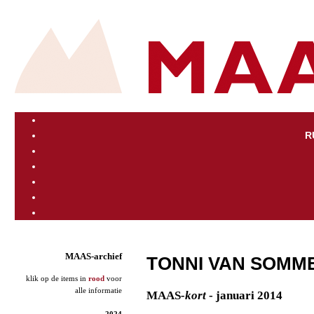
R
MAAS-archief
TONNI VAN SOMM
klik op de items in
rood
voor
alle informatie
MAAS
-kort
- januari 2014
2024