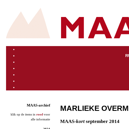
R
MAAS-archief
MARLIEKE OVERME
klik op de items in
rood
voor
alle informatie
MAAS-
kort
september 2014
2024