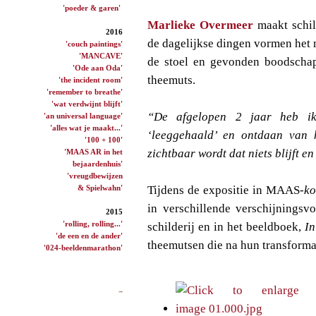
'poeder & garen'
Marlieke Overmeer
maakt schil
2016
de dagelijkse dingen vormen het m
'couch paintings'
'MANCAVE'
de stoel en gevonden boodschapp
'Ode aan Oda'
theemuts.
'the incident room'
'remember to breathe'
'wat verdwijnt blijft'
“De afgelopen 2 jaar heb ik
'an universal language'
'alles wat je maakt...'
‘leeggehaald’ en ontdaan van 
'100 + 100'
zichtbaar wordt dat niets blijft e
'MAAS AR in het
bejaardenhuis'
'vreugdbewijzen
& Spielwahn'
Tijdens de expositie in MAAS
-ko
in verschillende verschijningsv
2015
'rolling, rolling...'
schilderij en in het beeldboek,
In
'de een en de ander'
theemutsen die na hun transformat
'024-beeldenmarathon'