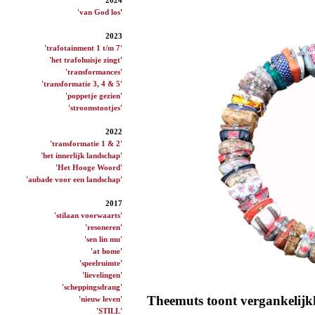
'van God los
'
2023
'trafotainment 1 t/m 7'
'het trafohuisje zingt
'
'transformances'
'transformatie 3, 4 & 5'
'poppetje gezien'
'stroomstootjes'
2022
'transformatie 1 & 2'
'het innerlijk landschap'
'Het Hooge Woord'
'aubade voor een landschap'
2017
'stilaan voorwaarts'
'resoneren'
'sen lin mu'
'at home'
'speelruimte'
'lievelingen'
'scheppingsdrang'
Theemuts toont vergankelijk
'nieuw leven'
'STILL'