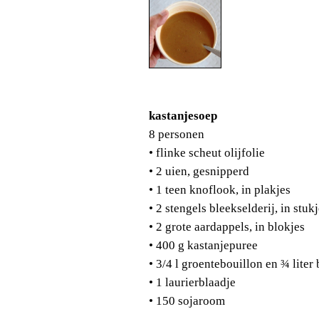
kastanjesoep
8 personen
• flinke scheut olijfolie
• 2 uien, gesnipperd
• 1 teen knoflook, in plakjes
• 2 stengels bleekselderij, in stuk
• 2 grote aardappels, in blokjes
• 400 g kastanjepuree
• 3/4 l groentebouillon en ¾ lite
• 1 laurierblaadje
• 150 sojaroom