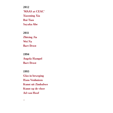
2012
'MAAS at CEAC'
Xiaoming Xia
Rui Tian
Sayaka Abe
2011
Zhixing Jia
Wei Na
Bart Drost
1994
Angela Hampel
Bart Drost
1993
Glas in beweging
Hans Venhuizen
Kunst uit Zimbabwe
Kunst op de vloer
Ad van
Hoof