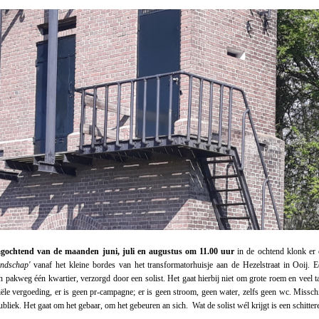
gochtend van de maanden juni, juli en augustus om 11.00 uur
in de ochtend klonk er 
andschap'
vanaf het kleine bordes van het transformatorhuisje aan de Hezelstraat in Ooij. 
n pakweg één kwartier, verzorgd door een solist. Het gaat hierbij niet om grote roem en veel t
iële vergoeding, er is geen pr-campagne; er is geen stroom, geen water, zelfs geen wc. Misschi
bliek. Het gaat om het gebaar, om het gebeuren an sich. Wat de solist wél krijgt is een schittere