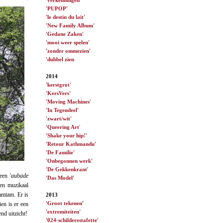
'PUPOP'
'le destin du lait'
'New Family Album'
'Gedane Zaken'
'mooi weer spelen'
'zonder ommezien'
'dubbel zien
2014
'kerstgrot'
'KersVers'
'Moving Machines'
'In Tegendeel'
'zwart/wit'
'Queering Art
'
'Shake your hip!'
'Retour Kathmandu'
'De Familie'
'Onbegonnen werk'
'De Gekkenkrant
'
een
'aubade
'Das Model'
Een muzikaal
amtam. Er is
2013
'Groot tekenen
'
en is er een
'extremiteiten'
nd uitzicht!
'024-schilderestafette'