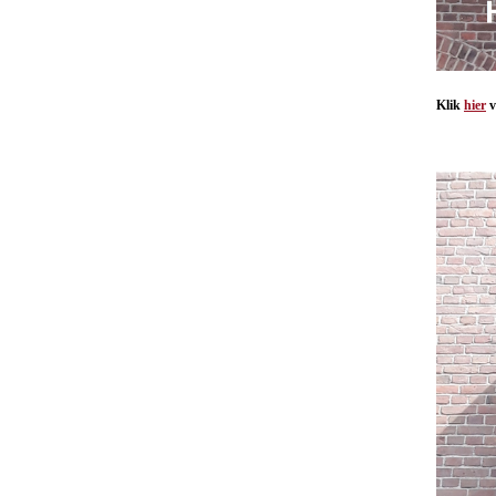
Klik
hier
v