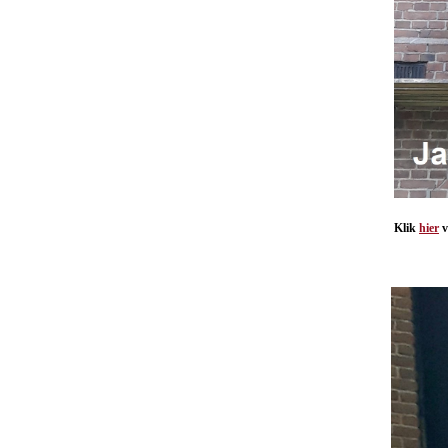
Klik
hier
v