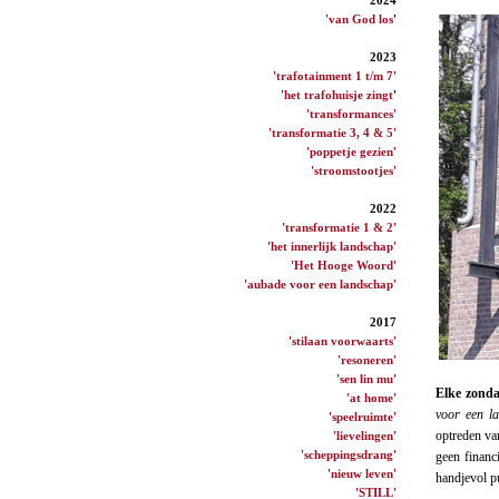
'van God los
'
2023
'trafotainment 1 t/m 7'
'het trafohuisje zingt
'
'transformances'
'transformatie 3, 4 & 5'
'poppetje gezien'
'stroomstootjes'
2022
'transformatie 1 & 2'
'het innerlijk landschap'
'Het Hooge Woord'
'aubade voor een landschap'
2017
'stilaan voorwaarts'
'resoneren'
'sen lin mu'
Elke zonda
'at home'
voor een l
'speelruimte'
optreden va
'lievelingen'
'scheppingsdrang'
geen financ
'nieuw leven'
handjevol pu
'STILL'