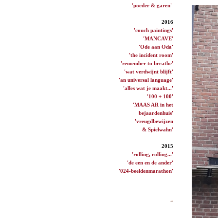
'poeder & garen'
2016
'couch paintings'
'MANCAVE'
'Ode aan Oda'
'the incident room'
'remember to breathe'
'wat verdwijnt blijft'
'an universal language'
'alles wat je maakt...'
'100 + 100'
'MAAS AR in het
bejaardenhuis'
'vreugdbewijzen
& Spielwahn'
2015
'rolling, rolling...'
'de een en de ander'
'024-beeldenmarathon'