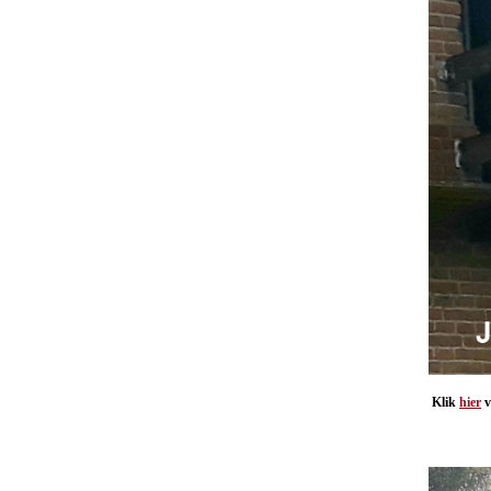
Klik
hier
v