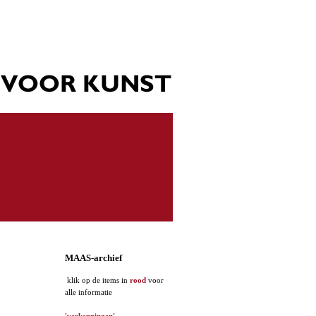
MAAS-archief
klik op de items in
rood
voor
alle informatie
'verkenningen'