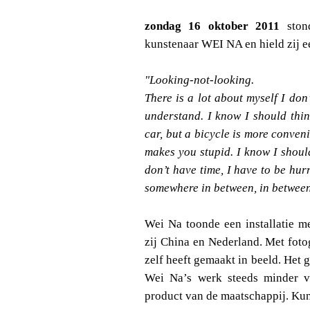
zondag 16 oktober 2011
sto
kunstenaar WEI NA en hield zij e
"Looking-not-looking.
T
here is a lot about myself I don
understand. I know I should thin
car, but a bicycle is more conven
makes you stupid. I know I shoul
don’t have time, I have to be hurr
somewhere in between, in between
Wei Na toonde een installatie m
zij China en Nederland. Met fotog
zelf heeft gemaakt in beeld. Het g
Wei Na’s werk steeds minder v
product van de maatschappij. Kuns