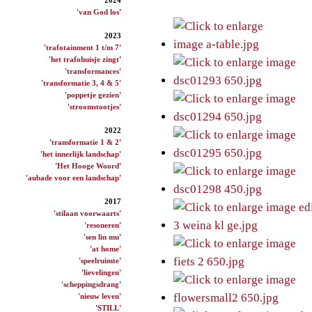
'van God los
'
2023
'trafotainment 1 t/m 7'
'het trafohuisje zingt
'
'transformances'
'transformatie 3, 4 & 5'
'poppetje gezien'
'stroomstootjes'
2022
'transformatie 1 & 2'
'het innerlijk landschap'
'Het Hooge Woord'
'aubade voor een landschap'
2017
'stilaan voorwaarts'
'resoneren'
'sen lin mu'
'at home'
'speelruimte'
'lievelingen'
'scheppingsdrang'
'nieuw leven'
'STILL'