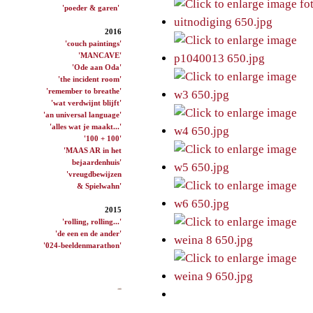
'poeder & garen'
2016
'couch paintings'
'MANCAVE'
'Ode aan Oda'
'the incident room'
'remember to breathe'
'wat verdwijnt blijft'
'an universal language'
'alles wat je maakt...'
'100 + 100'
'MAAS AR in het
bejaardenhuis'
'vreugdbewijzen
& Spielwahn'
2015
'rolling, rolling...'
'de een en de ander'
'024-beeldenmarathon'