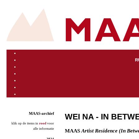
R
MAAS-archief
WEI NA - IN BETW
klik op de items in
rood
voor
alle informatie
MAAS
Artist Residence (In Betw
2024