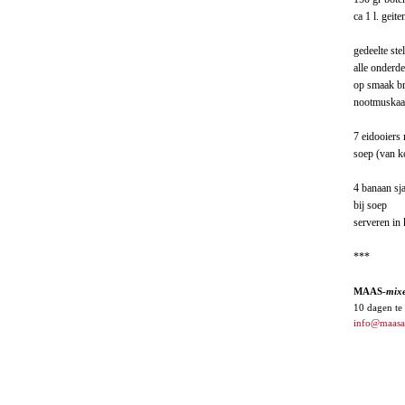
ca 1 l. gei
gedeelte ste
alle onderd
op smaak br
nootmuskaat
7 eidooiers
soep (van k
4 banaan sja
bij soep
serveren in
***
MAAS-
mix
10 dagen te
info@maasar