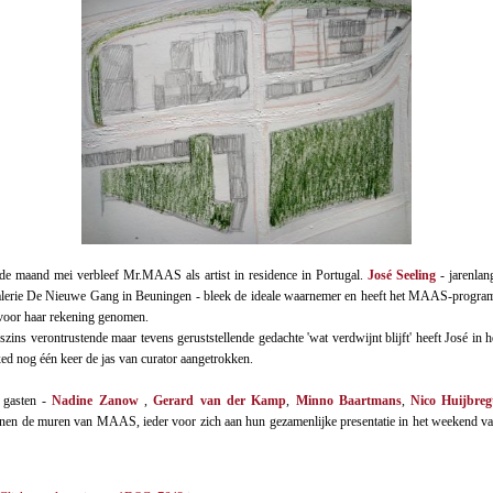
e maand mei verbleef Mr.MAAS als artist in residence in Portugal.
José Seeling
- jarenla
erie De Nieuwe Gang in Beuningen - bleek de ideale waarnemer en heeft het MAAS-progra
voor haar rekening genomen.
zins verontrustende maar tevens geruststellende gedachte 'wat verdwijnt blijft' heeft José in 
nog één keer de jas van curator aangetrokken.
r gasten -
Nadine Zanow
,
Gerard van der Kamp
,
Minno Baartmans
,
Nico Huijbreg
nen de muren van MAAS, ieder voor zich aan hun gezamenlijke presentatie in het weekend v