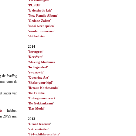
'PUPOP'
'le destin du lait'
'New Family Album'
'Gedane Zaken'
'mooi weer spelen'
'zonder ommezien'
'dubbel zien
2014
'kerstgrot'
'KersVers'
'Moving Machines'
'In Tegendeel'
'zwart/wit'
ng de
leading
'Queering Art
'
mma voor de
'Shake your hip!'
'Retour Kathmandu'
'De Familie'
het kader van
'Onbegonnen werk'
'De Gekkenkrant
'
'Das Model'
ts
- hebben
an 28/29 mei
2013
'Groot tekenen
'
'extremiteiten'
'024-schilderestafette'