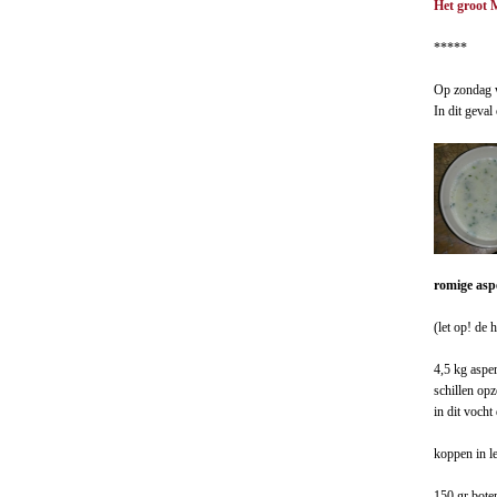
Het groot
*****
Op zondag 
In dit geva
romige asp
(let op! de
4,5 kg aspe
schillen op
in dit voch
koppen in l
150 gr bote