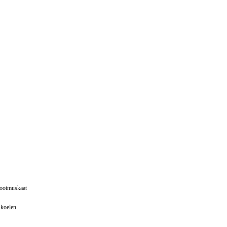
 nootmuskaat
 koelen