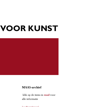
MAAS-archief
klik op de items in
rood
voor
alle informatie
'verkenningen'