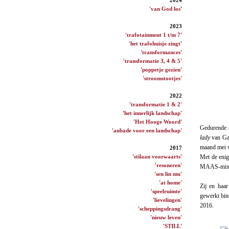
'van God los
'
2023
'trafotainment 1 t/m 7'
'het trafohuisje zingt
'
'transformances'
'transformatie 3, 4 & 5'
'poppetje gezien'
'stroomstootjes'
2022
'transformatie 1 & 2'
'het innerlijk landschap'
'Het Hooge Woord'
Gedurende d
'aubade voor een landschap'
lady
van Gal
maand mei 
2017
'stilaan voorwaarts'
Met de enigs
'resoneren'
MAAS-mixed 
'sen lin mu'
'at home'
Zij en haa
'speelruimte'
gewerkt bin
'lievelingen'
2016.
'scheppingsdrang'
'nieuw leven'
'STILL'