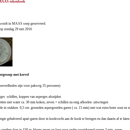
 MAAS-tekenboek
wordt in MAAS soep geserveerd.
l op zondag 29 mei 2016
ergesoep met kervel
 hoeveelheden zijn voor pakweg 35 personen)
rges schillen, koppen van asperges afsnijden
zetten met water ca. 30 min koken, zeven + schillen na enig afkoelen uitwringen
t de in stukken 0,5 cm. gesneden aspergestelen garen ( ca. 15 min) met wat extra boter zout en
engte gehalveerd apart garen door in kookvocht aan de kook te brengen en dan daarin af te laten
r smelten daar in 150 gr. bloem zeven op laag vuur onder voortdurend roeren 3 min. garen