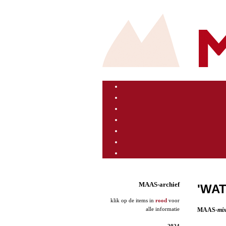
MAAS-archief
'WAT
klik op de items in
rood
voor
alle informatie
MAAS
-mi
2024