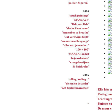
'poeder & garen'
2016
'couch paintings'
'MANCAVE'
'Ode aan Oda'
'the incident room'
'remember to breathe'
'wat verdwijnt blijft'
'an universal language'
'alles wat je maakt...'
'100 + 100'
'MAAS AR in het
bejaardenhuis'
'vreugdbewijzen
& Spielwahn'
2015
'rolling, rolling...'
'de een en de ander'
'024-beeldenmarathon'
Klik hier e
Plattegron
Tekeninge
Pluimen v
De muur v