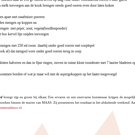
ten melk toevoegen aan de kook brengen steeds goed roeren even door laten koken
len apart met staafmixer pureren
elen mengen op koppen na
engen met peper, zout, vegeta(bouillonpoeder)
 bos kervel fijn snijden toevoegen
 mengen met 250 ml room daarbij onder goed roeren met soeplepel
ook af) dat mengsel weer onder goed roeren terug in soep
lotten halveren en dan in fijne ringen, stoven in ruime klont roomboter met 7 laurier bladeren op
 kommen borden of wat je maar wil met de aspergekoppen op het laatst toegevoegd
ed
brengt rijp en groen bij elkaar. Een ervaren en een onervaren kunstenaar krijgen de mogeli
 werken binnen de muren van MAAS. Zij presenteren het resultaat in het afsluitende weekend. A
tistresidence.nl