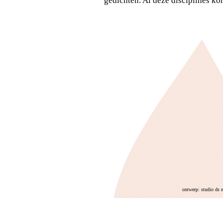
gedichten. Al deze disciplines ko
ontwerp: studio ds 