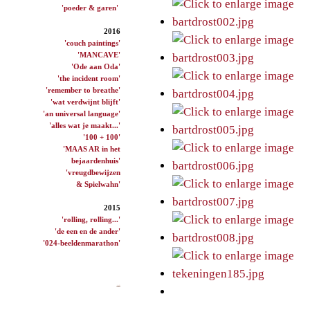
'poeder & garen'
2016
'couch paintings'
'MANCAVE'
'Ode aan Oda'
'the incident room'
'remember to breathe'
'wat verdwijnt blijft'
'an universal language'
'alles wat je maakt...'
'100 + 100'
'MAAS AR in het
bejaardenhuis'
'vreugdbewijzen
& Spielwahn'
2015
'rolling, rolling...'
'de een en de ander'
'024-beeldenmarathon'