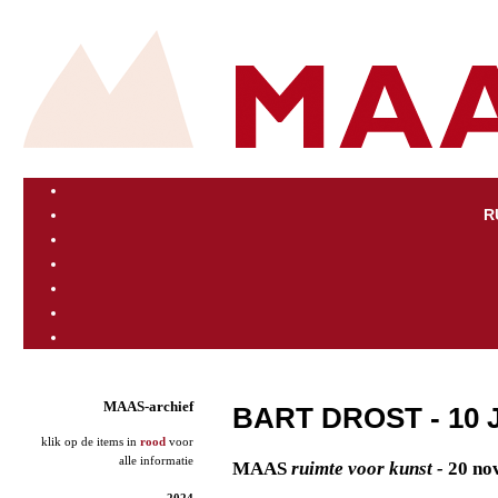
R
MAAS-archief
BART DROST - 10 
klik op de items in
rood
voor
alle informatie
MAAS
ruimte voor kunst -
20 no
2024