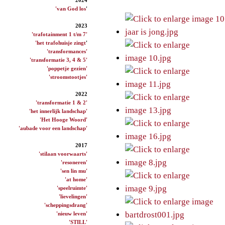
'van God los
'
2023
'trafotainment 1 t/m 7'
'het trafohuisje zingt
'
'transformances'
'transformatie 3, 4 & 5'
'poppetje gezien'
'stroomstootjes'
2022
'transformatie 1 & 2'
'het innerlijk landschap'
'Het Hooge Woord'
'aubade voor een landschap'
2017
'stilaan voorwaarts'
'resoneren'
'sen lin mu'
'at home'
'speelruimte'
'lievelingen'
'scheppingsdrang'
'nieuw leven'
'STILL'