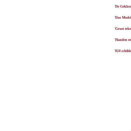
'De Gekken
'Das Model
'Groot tek
'Handen en
'024 schild