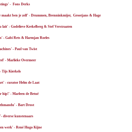
ntings' - Fons Derks
 je maakt ben je zelf' - Drummen, Brenninkmijer, Grootjans & Hage
du lait' - Godelieve Krekelberg & Stef Verstraaten
en' - Gabi Rets & Harmjan Roeles
chines' - Paul van Twist
eel' - Marlieke Overmeer
- Tijs Kierkels
rt' - curator Helm de Laat
r hip!' - Marleen de Betué
thmandu' - Bart Drost
'- diverse kunstenaars
n werk' - René Hugo Kijne