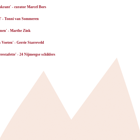
krant' - curator Marcel Bors
' - Tonni van Sommeren
enen' - Marthe Zink
 Voeten' -
Gerrie Starreveld
erestafette' - 24 Nijmeegse schilders