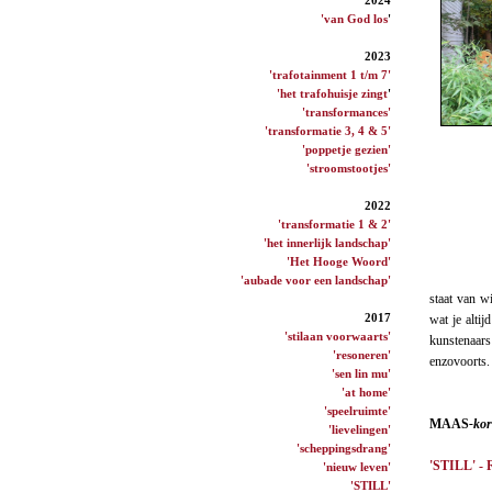
'van God los
'
2023
'trafotainment 1 t/m 7'
'het trafohuisje zingt
'
'transformances'
'transformatie 3, 4 & 5'
'poppetje gezien'
'stroomstootjes'
2022
'transformatie 1 & 2'
'het innerlijk landschap'
'Het Hooge Woord'
'aubade voor een landschap'
staat van wi
2017
wat je altij
'stilaan voorwaarts'
kunstenaar
'resoneren'
enzovoorts.
'sen lin mu'
'at home'
'speelruimte'
MAAS
-kor
'lievelingen'
'scheppingsdrang'
'STILL' - 
'nieuw leven'
'STILL'