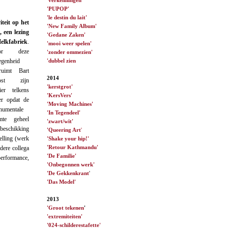
'PUPOP'
'le destin du lait'
teit op het
'New Family Album'
 een lezing
'Gedane Zaken'
elkfabriek
.
'mooi weer spelen'
or deze
'zonder ommezien'
'dubbel zien
egenheid
truimt Bart
2014
ost zijn
'kerstgrot'
lier telkens
'KersVers'
er opdat de
'Moving Machines'
numentale
'In Tegendeel'
imte geheel
'zwart/wit'
 beschikking
'Queering Art
'
telling (werk
'Shake your hip!'
'Retour Kathmandu'
rdere collega
'De Familie'
performance,
'Onbegonnen werk'
'De Gekkenkrant
'
'Das Model'
2013
'Groot tekenen
'
'extremiteiten'
'024-schilderestafette'