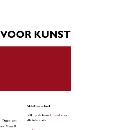
MAAS-archief
klik op de items in
rood
voor
alle informatie
t Drost een
abriek Maas &
'verkenningen'