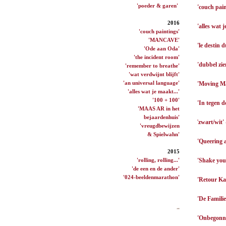
'poeder & garen'
'couch pai
2016
'alles wat
'couch paintings'
'MANCAVE'
'le destin 
'Ode aan Oda'
'the incident room'
'dubbel zi
'remember to breathe'
'wat verdwijnt blijft'
'an universal language'
'Moving Ma
'alles wat je maakt...'
'100 + 100'
'In tegen d
'MAAS AR in het
bejaardenhuis'
'
zwart/wit' 
'vreugdbewijzen
& Spielwahn'
'Queering a
2015
'rolling, rolling...'
'Shake you
'de een en de ander'
'024-beeldenmarathon'
'Retour Ka
'De Familie
'Onbegonne