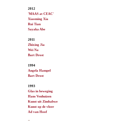
2012
'MAAS at CEAC'
Xiaoming Xia
Rui Tian
Sayaka Abe
2011
Zhixing Jia
Wei Na
Bart Drost
1994
Angela Hampel
Bart Drost
1993
Glas in beweging
Hans Venhuizen
Kunst uit Zimbabwe
Kunst op de vloer
Ad van
Hoof