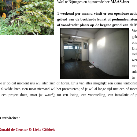
Waal te Nijmegen en hij noemde het:
MAAS-
kort
.
1 weekend per maand vindt er een openbare activi
gebied van de beeldende kunst of podiumkunsten,
of voordracht plaats op de begane grond van de M
Vo
gel
on
Dr
ate
we
mo
ru
ter
e er op dat moment iets wil laten zien of horen. Er is van alles mogelijk: een kleine tentoons
d al wilde laten zien maar niemand wil het presenteren; of je wil al lange tijd met een of mee
s een project doen, maar ja: waar?
),
tot een lezing, een voorstelling, een installatie of 
t a
ctiviteiten:
Ronald de Ceuster & Lieke Göbbels