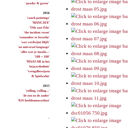
'poeder & garen'
2016
'couch paintings'
'MANCAVE'
'Ode aan Oda'
'the incident room'
'remember to breathe'
'wat verdwijnt blijft'
'an universal language'
'alles wat je maakt...'
'100 + 100'
'MAAS AR in het
bejaardenhuis'
'vreugdbewijzen
& Spielwahn'
2015
'rolling, rolling...'
'de een en de ander'
'024-beeldenmarathon'