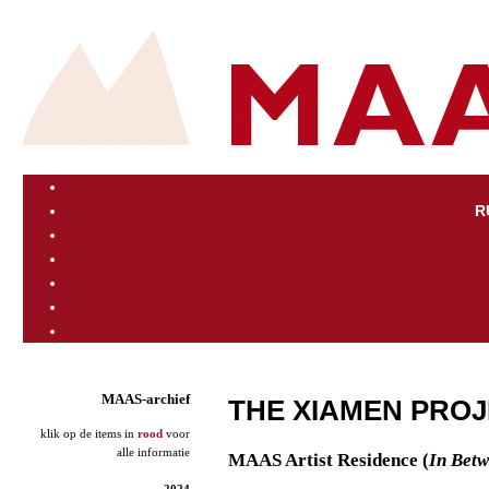
R
MAAS-archief
THE XIAMEN PROJ
klik op de items in
rood
voor
alle informatie
MAAS Artist Residence (
In Betw
2024