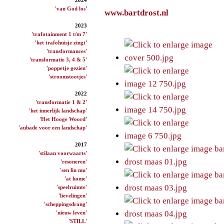
'van God los
'
www.bartdrost.nl
2023
'trafotainment 1 t/m 7'
'het trafohuisje zingt
'
'transformances'
'transformatie 3, 4 & 5'
'poppetje gezien'
'stroomstootjes'
2022
'transformatie 1 & 2'
'het innerlijk landschap'
'Het Hooge Woord'
'aubade voor een landschap'
2017
'stilaan voorwaarts'
'resoneren'
'sen lin mu'
'at home'
'speelruimte'
'lievelingen'
'scheppingsdrang'
'nieuw leven'
'STILL'