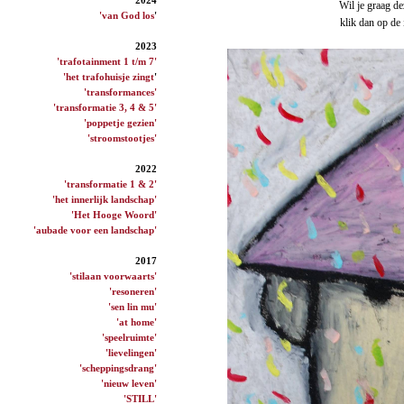
Wil je graag de
'van God los
'
klik dan op de
2023
'trafotainment 1 t/m 7'
'het trafohuisje zingt
'
'transformances'
'transformatie 3, 4 & 5'
'poppetje gezien'
'stroomstootjes'
2022
'transformatie 1 & 2'
'het innerlijk landschap'
'Het Hooge Woord'
'aubade voor een landschap'
2017
'stilaan voorwaarts'
'resoneren'
'sen lin mu'
'at home'
'speelruimte'
'lievelingen'
'scheppingsdrang'
'nieuw leven'
'STILL'