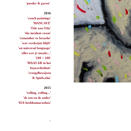
'poeder & garen'
2016
'couch paintings'
'MANCAVE'
'Ode aan Oda'
'the incident room'
'remember to breathe'
'wat verdwijnt blijft'
'an universal language'
'alles wat je maakt...'
'100 + 100'
'MAAS AR in het
bejaardenhuis'
'vreugdbewijzen
& Spielwahn'
2015
'rolling, rolling...'
'de een en de ander'
'024-beeldenmarathon'