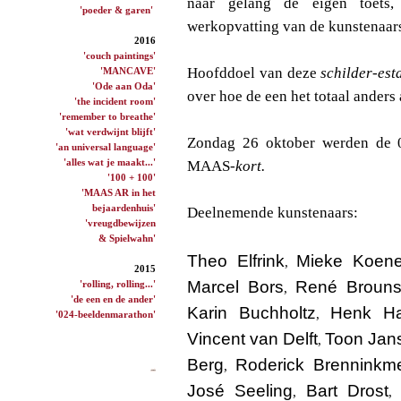
naar gelang de eigen toets, 
'poeder & garen'
werkopvatting van de kunstenaar
2016
'couch paintings'
Hoofddoel van deze
schilder-esta
'MANCAVE'
'Ode aan Oda'
over hoe de een het totaal anders
'the incident room'
'remember to breathe'
'wat verdwijnt blijft'
Zondag 26 oktober werden de 02
'an universal language'
'alles wat je maakt...'
MAAS-
kort.
'100 + 100'
'MAAS AR in het
bejaardenhuis'
Deelnemende kunstenaars:
'vreugdbewijzen
& Spielwahn'
Theo Elfrink
Mieke Koen
,
2015
Marcel Bors
René Broun
'rolling, rolling...'
,
'de een en de ander'
Karin Buchholtz
Henk H
,
'024-beeldenmarathon'
Vincent van Delft
Toon Jan
,
Berg
Roderick Brenninkme
,
José Seeling
Bart Drost
,
,