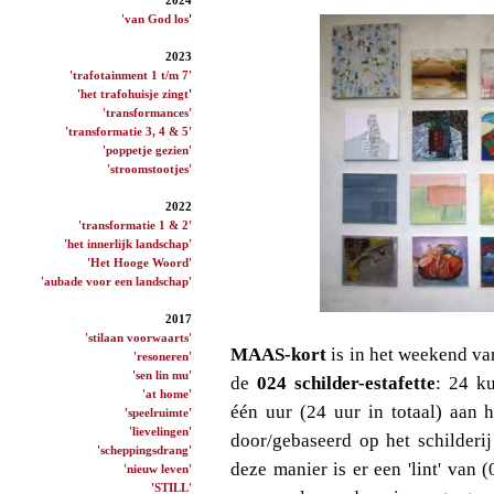
'van God los
'
2023
'trafotainment 1 t/m 7'
'het trafohuisje zingt
'
'transformances'
'transformatie 3, 4 & 5'
'poppetje gezien'
'stroomstootjes'
2022
'transformatie 1 & 2'
'het innerlijk landschap'
'Het Hooge Woord'
'aubade voor een landschap'
2017
'stilaan voorwaarts'
MAAS-kort
is in het weekend va
'resoneren'
'sen lin mu'
de
024 schilder-estafette
: 24 k
'at home'
één uur (24 uur in totaal) aan
'speelruimte'
'lievelingen'
door/gebaseerd op het schilderi
'scheppingsdrang'
deze manier is er een 'lint' van 
'nieuw leven'
'STILL'