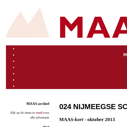
R
MAAS-archief
024 NIJMEEGSE S
klik op de items in
rood
voor
alle informatie
MAAS
-kort
- oktober 2013
2024