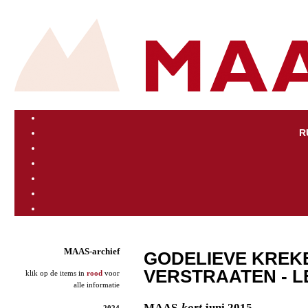
R
MAAS-archief
GODELIEVE KREK
VERSTRAATEN - LE
klik op de items in
rood
voor
alle informatie
MAAS
-kort
juni 2015
2024