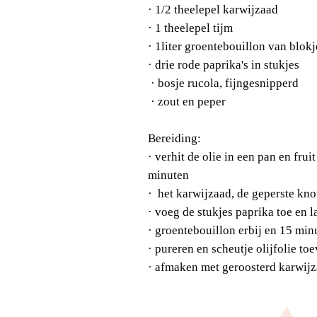
· 1
/2 theelepel karwijzaad
· 1
theelepel tijm
·
1liter groentebouillon van blokj
·
drie rode paprika's in stukjes
·
bosje rucola, fijngesnipperd
·
zout en peper
Bereiding:
·
verhit de olie in een pan en frui
minuten
·
het karwijzaad, de geperste knof
·
voeg de stukjes paprika toe en 
·
groentebouillon erbij en 15 min
·
pureren en scheutje olijfolie to
·
afmaken met geroosterd karwijz