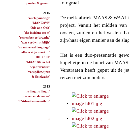
fotograaf.
'poeder & garen'
2016
De melkfabriek MAAS & WAAL is h
'couch paintings'
'MANCAVE'
project. Vanuit het midden van
'Ode aan Oda'
oosten, zuiden en het westen. La
'the incident room'
'remember to breathe'
zijn/haar eigen manier aan de sla
'wat verdwijnt blijft'
'an universal language'
'alles wat je maakt...'
Het is een duo-presentatie gewo
'100 + 100'
kapelletje in de buurt van MAAS 
'MAAS AR in het
bejaardenhuis'
Verstraaten heeft geput uit de j
'vreugdbewijzen
& Spielwahn'
reizen met zijn ouders.
2015
'rolling, rolling...'
'de een en de ander'
'024-beeldenmarathon'