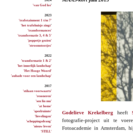
'van God los
'
2023
'trafotainment 1 t/m 7'
'het trafohuisje zingt
'
'transformances'
'transformatie 3, 4 & 5'
'poppetje gezien'
'stroomstootjes'
2022
'transformatie 1 & 2'
'het innerlijk landschap'
'Het Hooge Woord'
'aubade voor een landschap'
2017
'stilaan voorwaarts'
'resoneren'
'sen lin mu'
'at home'
'speelruimte'
Godelieve Krekelberg
heeft
'lievelingen'
fotografie-project uit te vo
'scheppingsdrang'
'nieuw leven'
Fotoacademie in Amsterdam, hij
'STILL'