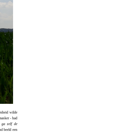
genheid wilde
masker - had
 ga zelf de
nd beeld een