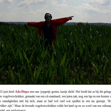
23 juni deed
Ada Dispa
mee aan 'poppetje gezien, kastje dicht'. Het beeld dat ze bij die gele
een vogelverschrikker, gemaakt van een cd-standaard, een juten zak, nog een lap en een houten 
 standigheden niet bij zich, maar ze had wel snel wat spullen in een tas gestopt.
"Ik
rikker zijn"
. Maar de levende vogelverschrikker wilde het land op en zo werd van een stilstaa
eld, een performance...