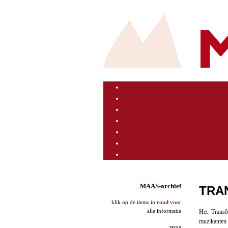
MAAS-archief
TRA
klik op de items in
rood
voor
alle informatie
Het Transf
muzikanten 
2024