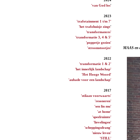
'van God los
'
2023
'trafotainment 1 t/m 7'
'het trafohuisje zingt
'
'transformances'
'transformatie 3, 4 & 5'
'poppetje gezien'
MAAS en d
'stroomstootjes'
2022
'transformatie 1 & 2'
'het innerlijk landschap'
'Het Hooge Woord'
'aubade voor een landschap'
2017
'stilaan voorwaarts'
'resoneren'
'sen lin mu'
'at home'
'speelruimte'
'lievelingen'
'scheppingsdrang'
'nieuw leven'
'STILL'