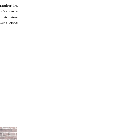
rmuleert het
an body as a
r exhaustion
alt allemaal