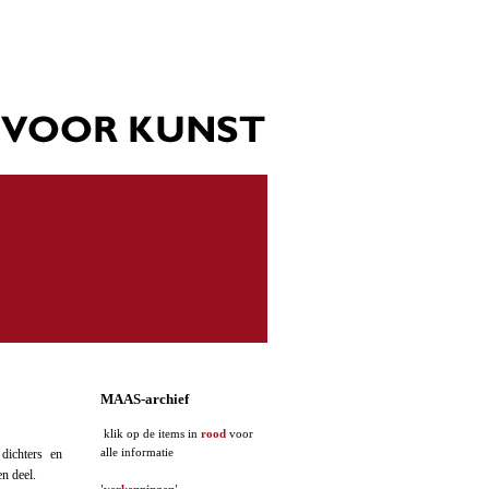
MAAS-archief
klik op de items in
rood
voor
alle informatie
dichters en
n deel.
'verkenningen'