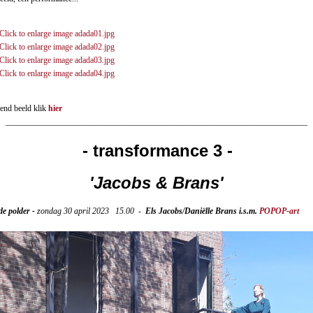
end beeld klik
hier
________________________________________________________________________
- transformance 3 -
'Jacobs & Brans'
e polder -
zondag 30 april 2023 15.00 -
Els Jacobs/Daniëlle Brans i.s.m.
POPOP-art