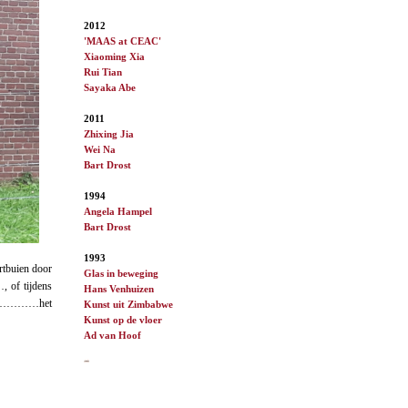
2012
'MAAS at CEAC'
Xiaoming Xia
Rui Tian
Sayaka Abe
2011
Zhixing Jia
Wei Na
Bart Drost
1994
Angela Hampel
Bart Drost
1993
rtbuien door
Glas in beweging
, of tijdens
Hans Venhuizen
J………………het
Kunst uit Zimbabwe
Kunst op de vloer
Ad van
Hoof