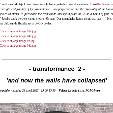
Transformatorhuisje komen twee verschillende gedachten werelden samen.
Daniëlle Brans
fo
strength and fragility of life fascinate me. I use performance and the physicality of the hum
explore emotions. In particular, the restrictions that life imposes on us as a result of pain o
.
' Jacobs werk vertrekt vanuit slechts één zin: ‘Der unendliche Raum dehnt sich aus…‘. Het v
ze plek aan de Hezelstraat in de Ooypolder.
________________________________________________________________________
- transformance 2 -
'and now the walls have collapsed'
 polder -
zondag 23 april 2023 15.00-15.30 -
Valerie Ludwig i.s.m. POPOP-art