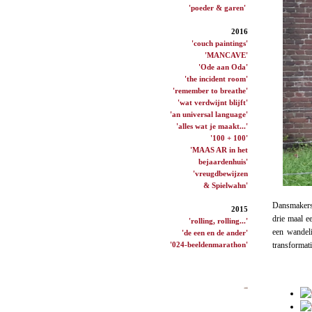
'poeder & garen'
2016
'couch paintings'
'MANCAVE'
'Ode aan Oda'
'the incident room'
'remember to breathe'
'wat verdwijnt blijft'
'an universal language'
'alles wat je maakt...'
'100 + 100'
'MAAS AR in het
bejaardenhuis'
'vreugdbewijzen
& Spielwahn'
Dansmakers 
2015
drie maal 
'rolling, rolling...'
een wande
'de een en de ander'
'024-beeldenmarathon'
transformati