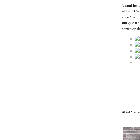
Vanuit het 
aldus:
‘The 
vehicle to 
intrigue me
samen op de
MAAS en de