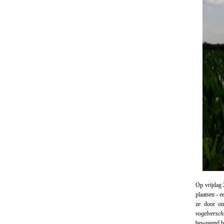
Op vrijdag 
plaatsen - 
ze door om
vogelversch
bewegend be