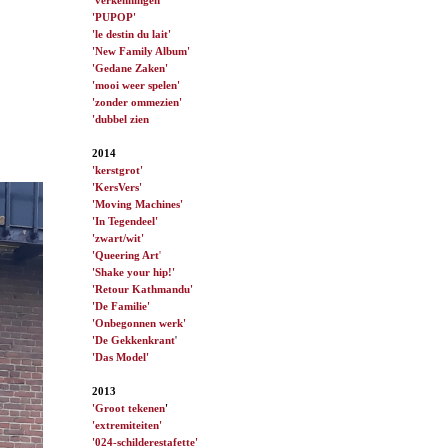
'PUPOP'
'le destin du lait'
'New Family Album'
'Gedane Zaken'
'mooi weer spelen'
'zonder ommezien'
'dubbel zien
2014
'kerstgrot'
'KersVers'
'Moving Machines'
'In Tegendeel'
'zwart/wit'
'Queering Art
'
'Shake your hip!'
'Retour Kathmandu'
'De Familie'
'Onbegonnen werk'
'De Gekkenkrant
'
'Das Model'
2013
'Groot tekenen
'
'extremiteiten'
'024-schilderestafette'