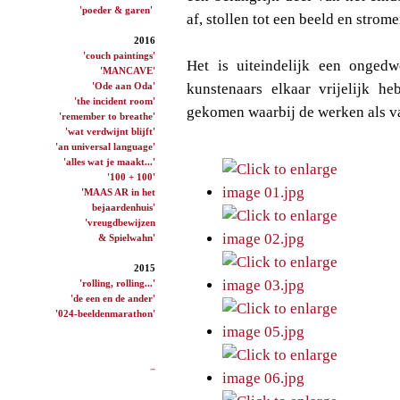
'poeder & garen'
af, stollen tot een beeld en strom
2016
'couch paintings'
Het is uiteindelijk een onge
'MANCAVE'
'Ode aan Oda'
kunstenaars elkaar vrijelijk he
'the incident room'
gekomen waarbij de werken als v
'remember to breathe'
'wat verdwijnt blijft'
'an universal language'
'alles wat je maakt...'
'100 + 100'
'MAAS AR in het
bejaardenhuis'
'vreugdbewijzen
& Spielwahn'
2015
'rolling, rolling...'
'de een en de ander'
'024-beeldenmarathon'