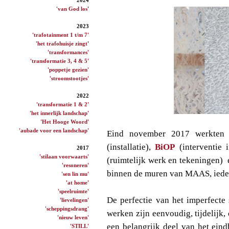
'van God los
'
2023
'trafotainment 1 t/m 7'
'het trafohuisje zingt
'
'transformances'
'transformatie 3, 4 & 5'
'poppetje gezien'
'stroomstootjes'
2022
'transformatie 1 & 2'
'het innerlijk landschap'
'Het Hooge Woord'
'aubade voor een landschap'
Eind november 2017 werkte
(installatie),
BiOP
(interventie 
2017
'stilaan voorwaarts'
(ruimtelijk werk en tekeningen)
'resoneren'
binnen de muren van MAAS, ieder 
'sen lin mu'
'at home'
'speelruimte'
De perfectie van het imperfecte 
'lievelingen'
'scheppingsdrang'
werken zijn eenvoudig, tijdelijk,
'nieuw leven'
een belangrijk deel van het eind
'STILL'