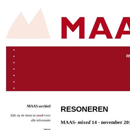
R
MAAS-archief
RESONEREN
klik op de items in
rood
voor
alle informatie
MAAS
- mixed
14 - november 20
2024