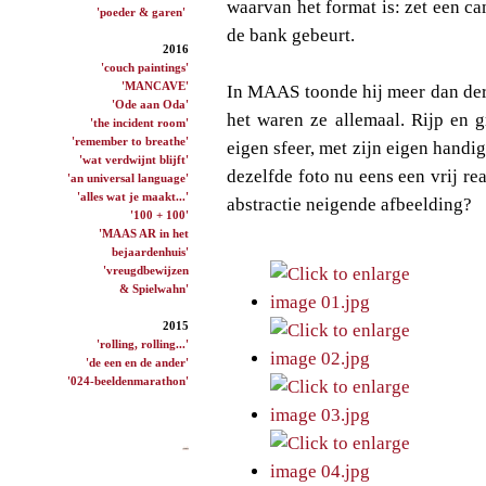
waarvan het format is: zet een cam
'poeder & garen'
de bank gebeurt.
2016
'couch paintings'
'MANCAVE'
In MAAS toonde hij meer dan derti
'Ode aan Oda'
het waren ze allemaal. Rijp en g
'the incident room'
'remember to breathe'
eigen sfeer, met zijn eigen handi
'wat verdwijnt blijft'
dezelfde foto nu eens een vrij rea
'an universal language'
'alles wat je maakt...'
abstractie neigende afbeelding?
'100 + 100'
'MAAS AR in het
bejaardenhuis'
'vreugdbewijzen
& Spielwahn'
2015
'rolling, rolling...'
'de een en de ander'
'024-beeldenmarathon'