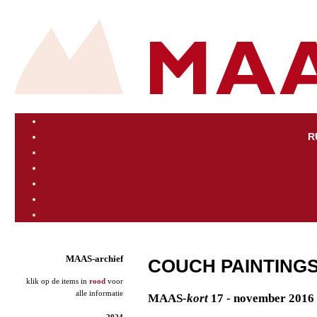
R
MAAS-archief
COUCH PAINTINGS
klik op de items in
rood
voor
alle informatie
MAAS
-kort
17 - november 2016
2024