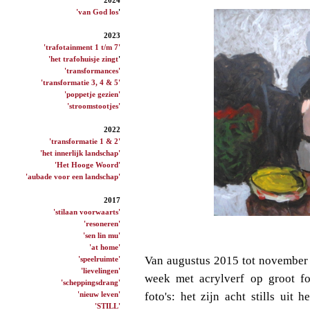
'van God los
'
2023
'trafotainment 1 t/m 7'
'het trafohuisje zingt
'
'transformances'
'transformatie 3, 4 & 5'
'poppetje gezien'
'stroomstootjes'
2022
'transformatie 1 & 2'
'het innerlijk landschap'
'Het Hooge Woord'
'aubade voor een landschap'
2017
'stilaan voorwaarts'
'resoneren'
'sen lin mu'
'at home'
Van augustus 2015 tot november 
'speelruimte'
'lievelingen'
week met acrylverf op groot fo
'scheppingsdrang'
'nieuw leven'
foto's: het zijn acht stills uit
'STILL'