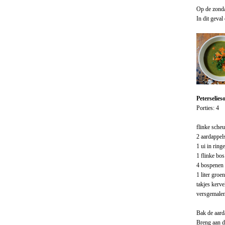
Op de zond
In dit geva
Peterselies
Porties: 4
flinke scheut
2 aardappels
1 ui in rin
1 flinke bos
4 bospenen
1 liter groe
takjes kerve
versgemalen
Bak de aard
Breng aan de