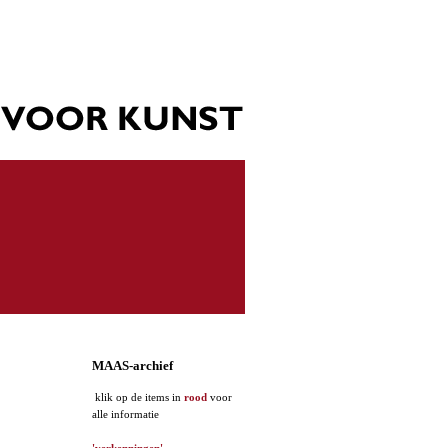
MAAS-archief
klik op de items in
rood
voor
alle informatie
'verkenningen'