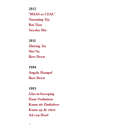
2012
'MAAS at CEAC'
Xiaoming Xia
Rui Tian
Sayaka Abe
2011
Zhixing Jia
Wei Na
Bart Drost
1994
Angela Hampel
Bart Drost
1993
Glas in beweging
Hans Venhuizen
Kunst uit Zimbabwe
Kunst op de vloer
Ad van
Hoof