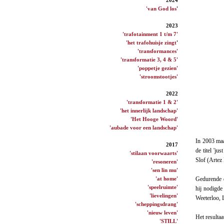
'van God los
'
2023
'trafotainment 1 t/m 7'
'het trafohuisje zingt
'
'transformances'
'transformatie 3, 4 & 5'
'poppetje gezien'
'stroomstootjes'
2022
'transformatie 1 & 2'
'het innerlijk landschap'
'Het Hooge Woord'
'aubade voor een landschap'
In 2003 maa
2017
de titel 'ju
'stilaan voorwaarts'
Slof (Artez
'resoneren'
'sen lin mu'
'at home'
Gedurende d
'speelruimte'
hij nodigde
'lievelingen'
Weeterloo, 
'scheppingsdrang'
'nieuw leven'
Het resultaa
'STILL'