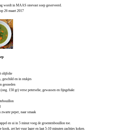
ag wordt in MAAS steevast soep geserveerd.
l op 26 maart 2017
oep
 olijfolie
, geschild en in stukjes
gen gesneden
 (ong. 150 gr) verse peterselie, gewassen en fijngehakt
ntebouillon
l
 zwarte peper, naar smaak
appel en ui in 5 minut voeg de groentenbouillon toe.
 kook, zet het vuur lager en laat 5-10 minuten zachtjes koken.