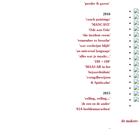
'poeder & garen'
2016
'couch paintings'
'MANCAVE'
'Ode aan Oda'
'the incident room'
'remember to breathe'
'wat verdwijnt blijft'
'an universal language'
'alles wat je maakt...'
'100 + 100'
'MAAS AR in het
bejaardenhuis'
'vreugdbewijzen
& Spielwahn'
2015
'rolling, rolling...'
'de een en de ander'
'024-beeldenmarathon'
de makers 