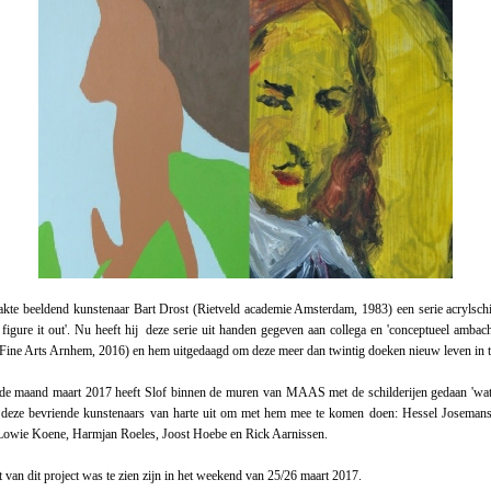
kte beeldend kunstenaar Bart Drost (Rietveld academie Amsterdam, 1983) een serie acrylschi
st figure it out'. Nu heeft hij deze serie uit handen gegeven aan collega en 'conceptueel ambac
 Fine Arts Arnhem, 2016) en hem uitgedaagd om deze meer dan twintig doeken nieuw leven in t
e maand maart 2017 heeft Slof binnen de muren van MAAS met de schilderijen gedaan 'wat 
 deze bevriende kunstenaars van harte uit om met hem mee te komen doen: Hessel Joseman
Lowie Koene, Harmjan Roeles, Joost Hoebe en Rick Aarnissen.
t van dit project was te zien zijn in het weekend van 25/26 maart 2017.