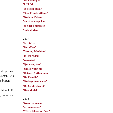
'PUPOP'
'le destin du lait'
'New Family Album'
'Gedane Zaken'
'mooi weer spelen'
'zonder ommezien'
'dubbel zien
2014
'kerstgrot'
'KersVers'
'Moving Machines'
'In Tegendeel'
'zwart/wit'
'Queering Art
'
'Shake your hip!'
lderijen met
'Retour Kathmandu'
htsman' Jelle
'De Familie'
e blazen.
'Onbegonnen werk'
'De Gekkenkrant
'
'Das Model'
hij wil'. En
s, Johan van
2013
'Groot tekenen
'
'extremiteiten'
'024-schilderestafette'