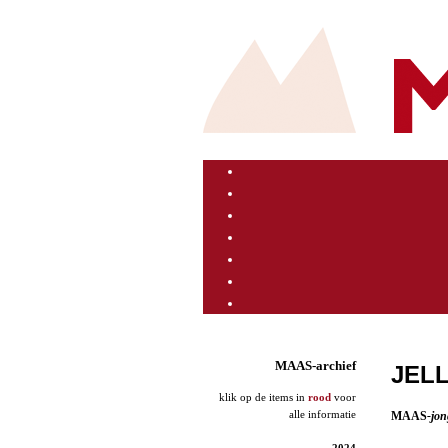
MAAS-archief
JELL
klik op de items in
rood
voor
alle informatie
MAAS
-jo
2024