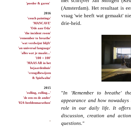
met schrijver Jan Möltgen (Ke
'poeder & garen'
(Amsterdam). Het resultaat is 
2016
vraag 'wie heeft wat gemaakt' nie
'couch paintings'
drie-heid.
'MANCAVE'
'Ode aan Oda'
'the incident room'
'remember to breathe'
'wat verdwijnt blijft'
'an universal language'
'alles wat je maakt...'
'100 + 100'
'MAAS AR in het
bejaardenhuis'
'vreugdbewijzen
& Spielwahn'
2015
"
In 'Remember to breathe' the
'rolling, rolling...'
'de een en de ander'
appearance and how nowadays th
'024-beeldenmarathon'
role in our daily life. It offe
discussion, creation and actio
questions."