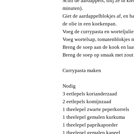
Schil de aardappels, snij ze in kl
minuten).
Giet de aardappelblokjes af, en b
de olie in een koekenpan.
Voeg de currypasta en worteljuli
Voeg wortelsap, tomatenblokjes me
Breng de soep aan de kook en laa
Breng de soep op smaak met zout 
Currypasta maken
Nodig
3 eetlepels korianderzaad
2 eetlepels komijnzaad
1 theelepel zwarte peperkorrels
1 theelepel gemalen kurkuma
1 theelepel paprikapoeder
1 theelepel gemalen kaneel