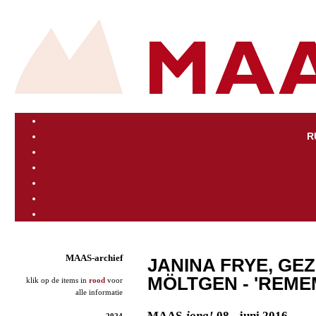
R
MAAS-archief
JANINA FRYE, GE
MÖLTGEN - 'REME
klik op de items in
rood
voor
alle informatie
MAAS
-jong!
08 - juni 2016
2024