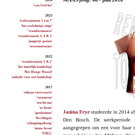
'van God los
'
2023
'trafotainment 1 t/m 7'
'het trafohuisje zingt
'
'transformances'
'transformatie 3, 4 & 5'
'poppetje gezien'
'stroomstootjes'
2022
'transformatie 1 & 2'
'het innerlijk landschap'
'Het Hooge Woord'
'aubade voor een landschap'
2017
'stilaan voorwaarts'
'resoneren'
'sen lin mu'
'at home'
Janina Frye
studeerde in 2014 af
'speelruimte'
'lievelingen'
Den Bosch. De werkperiode
'scheppingsdrang'
aangegrepen om een voor haar 
'nieuw leven'
'STILL'