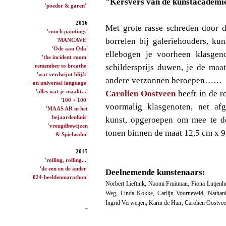
"
Kersvers van de kunstacademie
'poeder & garen'
2016
Met grote rasse schreden door d
'couch paintings'
borrelen bij galeriehouders, ku
'MANCAVE'
'Ode aan Oda'
ellebogen je voorheen klasgen
'the incident room'
'remember to breathe'
schildersprijs duwen, je de maat
'wat verdwijnt blijft'
andere verzonnen beroepen……
'an universal language'
'alles wat je maakt...'
Carolien Oostveen
heeft in de r
'100 + 100'
voormalig klasgenoten, net a
'MAAS AR in het
bejaardenhuis'
kunst, opgeroepen om mee te do
'vreugdbewijzen
tonen binnen de maat 12,5 cm x 9
& Spielwahn'
2015
'rolling, rolling...'
'de een en de ander'
Deelnemende kunstenaars:
'024-beeldenmarathon'
Norbert Lieftink
,
Naomi Fruitman
,
Fiona Lutjenh
Weg
,
Linda Kokke
,
Carlijn Voorneveld
,
Nathani
Ingrid Verweijen
,
Karin de Hair
,
Carolien Oostve