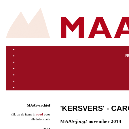
R
MAAS-archief
'KERSVERS' - CAR
klik op de items in
rood
voor
alle informatie
MAAS-
jong!
november 2014
2024