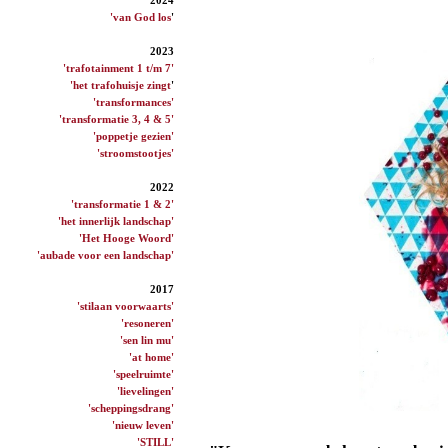
'van God los
'
2023
'trafotainment 1 t/m 7'
'het trafohuisje zingt
'
'transformances'
'transformatie 3, 4 & 5'
'poppetje gezien'
'stroomstootjes'
2022
'transformatie 1 & 2'
'het innerlijk landschap'
'Het Hooge Woord'
'aubade voor een landschap'
2017
'stilaan voorwaarts'
'resoneren'
'sen lin mu'
'at home'
'speelruimte'
'lievelingen'
'scheppingsdrang'
'nieuw leven'
'STILL'