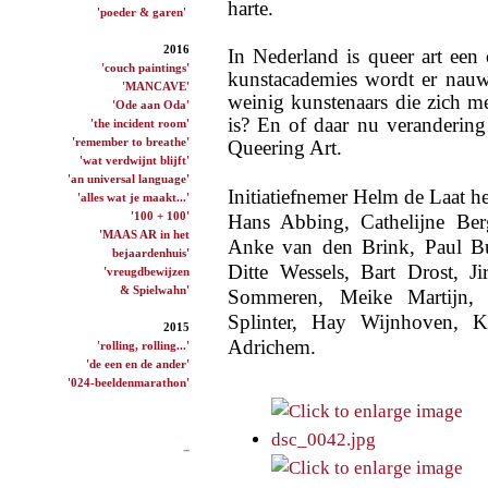
harte.
'poeder & garen'
2016
In Nederland is queer art een
'couch paintings'
kunstacademies wordt er nauwe
'MANCAVE'
weinig kunstenaars die zich m
'Ode aan Oda'
is? En of daar nu
veranderin
'the incident room'
'remember to breathe'
Queering Art.
'wat verdwijnt blijft'
'an universal language'
Initiatiefnemer Helm de Laat h
'alles wat je maakt...'
'100 + 100'
Hans Abbing, Cathelijne Berg
'MAAS AR in het
Anke van den Brink, Paul Bu
bejaardenhuis'
Ditte Wessels, Bart Drost, 
'vreugdbewijzen
& Spielwahn'
Sommeren, Meike Martijn, 
Splinter, Hay Wijnhoven, K
2015
Adrichem.
'rolling, rolling...'
'de een en de ander'
'024-beeldenmarathon'