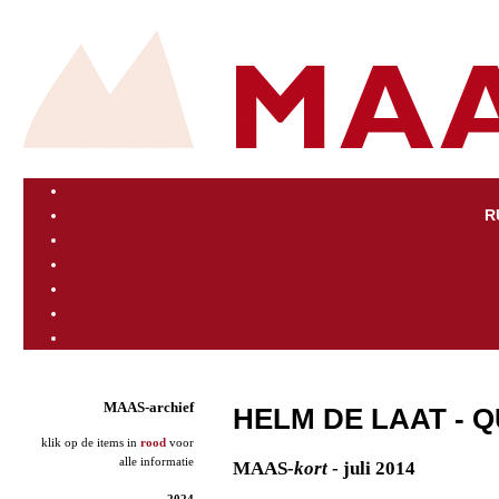
R
MAAS-archief
HELM DE LAAT - 
klik op de items in
rood
voor
alle informatie
MAAS
-kort
- juli 2014
2024