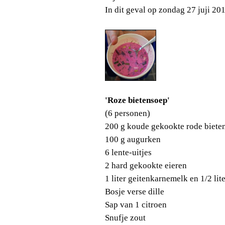
In dit geval op zondag 27 juji 20
'Roze bietensoep'
(6 personen)
200 g koude gekookte rode biete
100 g augurken
6 lente-uitjes
2 hard gekookte eieren
1 liter geitenkarnemelk en 1/2 lit
Bosje verse dille
Sap van 1 citroen
Snufje zout