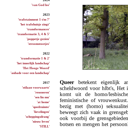
'van God los
'
2023
'trafotainment 1 t/m 7'
'het trafohuisje zingt
'
'transformances'
'transformatie 3, 4 & 5'
'poppetje gezien'
'stroomstootjes'
2022
'transformatie 1 & 2'
'het innerlijk landschap'
'Het Hooge Woord'
'aubade voor een landschap'
Queer
betekent eigenlijk 
2017
scheldwoord voor hlbt's, Het 
'stilaan voorwaarts'
'resoneren'
komt uit de homo/lesbisch
'sen lin mu'
feministische of vrouwenkust
'at home'
bezig met (homo) seksualite
'speelruimte'
beweegt zich vaak in grensge
'lievelingen'
'scheppingsdrang'
ook voorbij de grensgebieden 
'nieuw leven'
botsen en mengen het persoonli
'STILL'