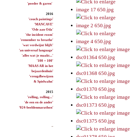
'poeder & garen'
2016
'couch paintings'
'MANCAVE'
'Ode aan Oda'
'the incident room'
'remember to breathe'
'wat verdwijnt blijft'
'an universal language'
'alles wat je maakt...'
'100 + 100'
'MAAS AR in het
bejaardenhuis'
'vreugdbewijzen
& Spielwahn'
2015
'rolling, rolling...'
'de een en de ander'
'024-beeldenmarathon'