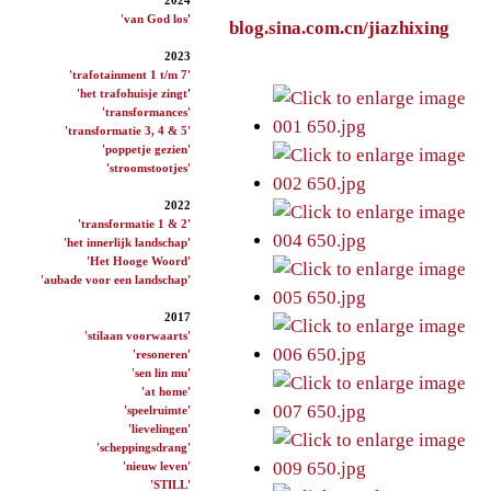
'van God los
'
blog.sina.com.cn/jiazhixing
2023
'trafotainment 1 t/m 7'
'het trafohuisje zingt
'
'transformances'
'transformatie 3, 4 & 5'
'poppetje gezien'
'stroomstootjes'
2022
'transformatie 1 & 2'
'het innerlijk landschap'
'Het Hooge Woord'
'aubade voor een landschap'
2017
'stilaan voorwaarts'
'resoneren'
'sen lin mu'
'at home'
'speelruimte'
'lievelingen'
'scheppingsdrang'
'nieuw leven'
'STILL'