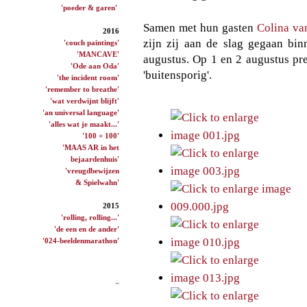
'poeder & garen'
Samen met hun gasten
Colina v
2016
zijn zij aan de slag gegaan b
'couch paintings'
'MANCAVE'
augustus. Op 1 en 2 augustus pre
'Ode aan Oda'
'buitensporig'.
'the incident room'
'remember to breathe'
'wat verdwijnt blijft'
'an universal language'
'alles wat je maakt...'
'100 + 100'
'MAAS AR in het
bejaardenhuis'
'vreugdbewijzen
& Spielwahn'
2015
'rolling, rolling...'
'de een en de ander'
'024-beeldenmarathon'