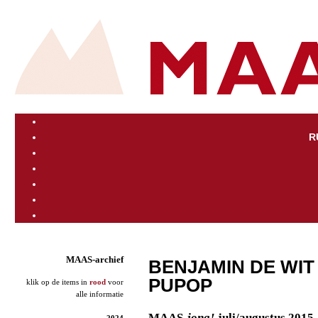
R
MAAS-archief
BENJAMIN DE WIT 
PUPOP
klik op de items in
rood
voor
alle informatie
MAAS
-jong!
juli/augustus 2015
2024