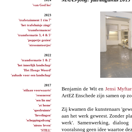
'van God los
'
2023
'trafotainment 1 t/m 7'
'het trafohuisje zingt
'
'transformances'
'transformatie 3, 4 & 5'
'poppetje gezien'
'stroomstootjes'
2022
'transformatie 1 & 2'
'het innerlijk landschap'
'Het Hooge Woord'
'aubade voor een landschap'
2017
Benjamin de Wit en
Jensi Myftar
'stilaan voorwaarts'
ArtEZ Enschede zijn samen op zo
'resoneren'
'sen lin mu'
'at home'
Zij kwamen die kunstenaars 'gew
'speelruimte'
aan het werk geweest. Zonder pla
'lievelingen'
'scheppingsdrang'
werk'.
Samenwerking, dialoog 
'nieuw leven'
vooralsnog geen idee waartoe de
'STILL'