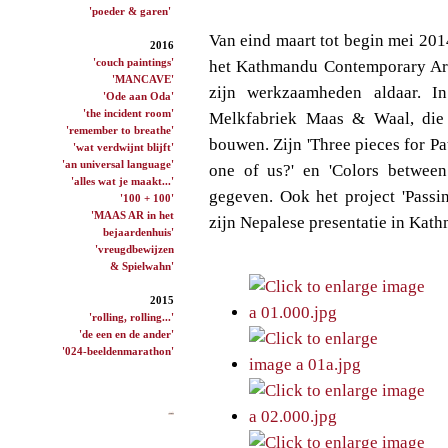
'poeder & garen'
Van eind maart tot begin mei 20
2016
'couch paintings'
het Kathmandu Contemporary Ar
'MANCAVE'
zijn werkzaamheden aldaar. 
'Ode aan Oda'
'the incident room'
Melkfabriek Maas & Waal, die 
'remember to breathe'
bouwen. Zijn 'Three pieces for Pa
'wat verdwijnt blijft'
'an universal language'
one of us?' en 'Colors betwee
'alles wat je maakt...'
gegeven. Ook het project 'Passi
'100 + 100'
'MAAS AR in het
zijn Nepalese presentatie in Kat
bejaardenhuis'
'vreugdbewijzen
& Spielwahn'
2015
'rolling, rolling...'
'de een en de ander'
'024-beeldenmarathon'