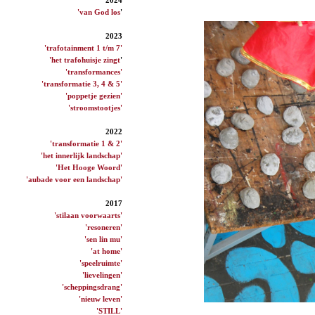
'van God los
'
2023
'trafotainment 1 t/m 7'
'het trafohuisje zingt
'
'transformances'
'transformatie 3, 4 & 5'
'poppetje gezien'
'stroomstootjes'
2022
'transformatie 1 & 2'
'het innerlijk landschap'
'Het Hooge Woord'
'aubade voor een landschap'
2017
'stilaan voorwaarts'
'resoneren'
'sen lin mu'
'at home'
'speelruimte'
'lievelingen'
'scheppingsdrang'
'nieuw leven'
'STILL'