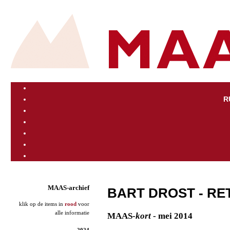
R
MAAS-archief
BART DROST - R
klik op de items in
rood
voor
alle informatie
MAAS
-kort
- mei 2014
2024