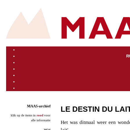
R
MAAS-archief
LE DESTIN DU LAI
klik op de items in
rood
voor
alle informatie
Het was ditmaal weer een wonder
lait'.
2024