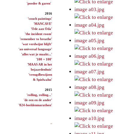
'poeder & garen'
2016
'couch paintings'
'MANCAVE'
'Ode aan Oda'
'the incident room'
'remember to breathe'
'wat verdwijnt blijft'
'an universal language'
'alles wat je maakt...'
'100 + 100'
'MAAS AR in het
bejaardenhuis'
'vreugdbewijzen
& Spielwahn'
2015
'rolling, rolling...'
'de een en de ander'
'024-beeldenmarathon'