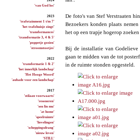
'van God los
'
De foto's van Stef Verstraaten hi
2023
'trafotainment 1 t/m 7'
Bezoekers konden plaats nemen o
'het trafohuisje zingt
'
het op een trapje hogerop zoeken 
'transformances'
'transformatie 3, 4 & 5'
'poppetje gezien'
Bij de installatie van Godeliev
'stroomstootjes'
gaan te midden van de tot posterf
2022
'transformatie 1 & 2'
in de ruimte stonden opgesteld.
'het innerlijk landschap'
'Het Hooge Woord'
'aubade voor een landschap'
2017
'stilaan voorwaarts'
'resoneren'
'sen lin mu'
'at home'
'speelruimte'
'lievelingen'
'scheppingsdrang'
'nieuw leven'
'STILL'