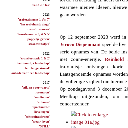
'van God los
'
waarmee nieuwe ideeën, nieuwe
gaan worden.
2023
'trafotainment 1 t/m 7'
________________________
'het trafohuisje zingt
'
'transformances'
'transformatie 3, 4 & 5'
Op 12 september 2023 werd in h
'poppetje gezien'
Jeroen Diepenmaat
speelde live 
'stroomstootjes'
serie opnames van. De beide ins
2022
'transformatie 1 & 2'
met zonne-energie.
Reinhold 
'het innerlijk landschap'
trafohuisje ontvangen korte
'Het Hooge Woord'
'aubade voor een landschap'
Laatsgenoemde opnames worden
de volledige vrijheid om hiermee
2017
'stilaan voorwaarts'
Op zondagavond 3 december 2
'resoneren'
Meelkop uitgezonden, om mi
'sen lin mu'
'at home'
concertzender.
'speelruimte'
'lievelingen'
'scheppingsdrang'
'nieuw leven'
'STILL'