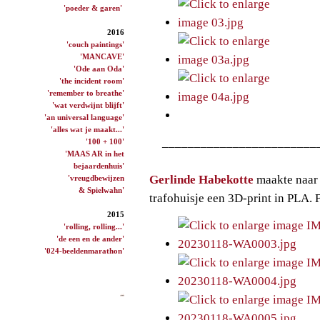
'poeder & garen'
2016
'couch paintings'
'MANCAVE'
'Ode aan Oda'
'the incident room'
'remember to breathe'
'wat verdwijnt blijft'
'an universal language'
'alles wat je maakt...'
________________________
'100 + 100'
'MAAS AR in het
bejaardenhuis'
Gerlinde Habekotte
maakte naar
'vreugdbewijzen
& Spielwahn'
trafohuisje een 3D-print in PLA
2015
'rolling, rolling...'
'de een en de ander'
'024-beeldenmarathon'