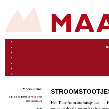
R
MAAS-archief
STROOMSTOOTJE
klik op de items in
rood
voor
alle informatie
Het Transformatorhuisje aan de 
tot de verbeelding en heeft diver
2024