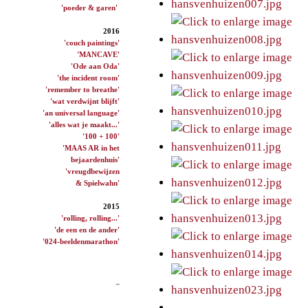
'poeder & garen'
2016
'couch paintings'
'MANCAVE'
'Ode aan Oda'
'the incident room'
'remember to breathe'
'wat verdwijnt blijft'
'an universal language'
'alles wat je maakt...'
'100 + 100'
'MAAS AR in het
bejaardenhuis'
'vreugdbewijzen
& Spielwahn'
2015
'rolling, rolling...'
'de een en de ander'
'024-beeldenmarathon'