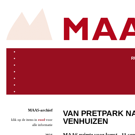
R
MAAS-archief
VAN PRETPARK NA
VENHUIZEN
klik op de items in
rood
voor
alle informatie
MAAS
ruimte voor kunst -
11 sep
2024