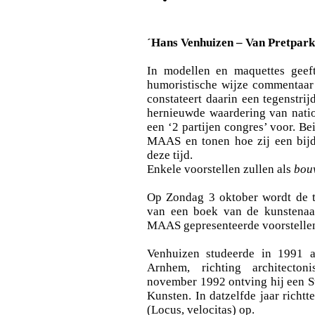
´Hans Venhuizen – Van Pretpark 
In modellen en maquettes gee
humoristische wijze commentaar 
constateert daarin een tegenstri
hernieuwde waardering van nation
een ‘2 partijen congres’ voor. Bei
MAAS en tonen hoe zij een bij
deze tijd.
Enkele voorstellen zullen als
bou
Op Zondag 3 oktober wordt de te
van een boek van de kunstenaar
MAAS gepresenteerde voorstellen
Venhuizen studeerde in 1991 
Arnhem, richting architecton
november 1992 ontving hij een S
Kunsten. In datzelfde jaar richt
(Locus, velocitas) op.