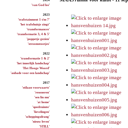
'van God los
'
2023
'trafotainment 1 t/m 7'
'het trafohuisje zingt
'
'transformances'
'transformatie 3, 4 & 5'
'poppetje gezien'
'stroomstootjes'
2022
'transformatie 1 & 2'
'het innerlijk landschap'
'Het Hooge Woord'
'aubade voor een landschap'
2017
'stilaan voorwaarts'
'resoneren'
'sen lin mu'
'at home'
'speelruimte'
'lievelingen'
'scheppingsdrang'
'nieuw leven'
'STILL'