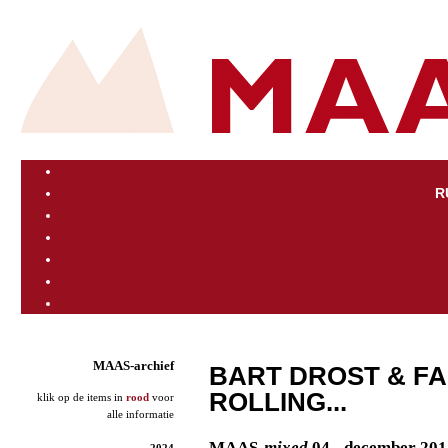
R
MAAS-archief
BART DROST & FAN
ROLLING...
klik op de items in
rood
voor
alle informatie
MAAS
-mixed
04 - december 201
2024