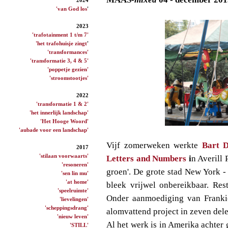
'van God los
'
2023
'trafotainment 1 t/m 7'
'het trafohuisje zingt
'
'transformances'
'transformatie 3, 4 & 5'
'poppetje gezien'
'stroomstootjes'
2022
'transformatie 1 & 2'
'het innerlijk landschap'
'Het Hooge Woord'
'aubade voor een landschap'
Vijf zomerweken werkte
Bart D
2017
'stilaan voorwaarts'
Letters and Numbers
i
n Averill 
'resoneren'
groen'. De grote stad New York -
'sen lin mu'
'at home'
bleek vrijwel onbereikbaar. Res
'speelruimte'
Onder aanmoediging van Franki
'lievelingen'
'scheppingsdrang'
alomvattend project in zeven dele
'nieuw leven'
Al het werk is in Amerika achter 
'STILL'