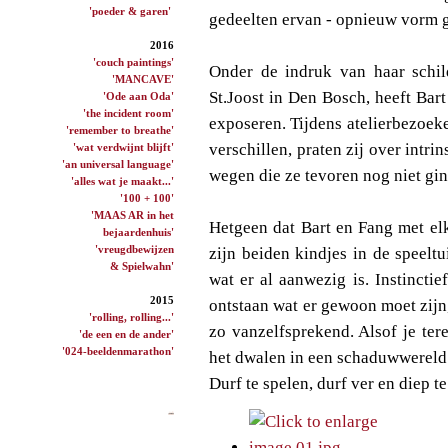
'poeder & garen'
gedeelten ervan - opnieuw vorm 
2016
'couch paintings'
Onder de indruk van haar schil
'MANCAVE'
St.Joost in Den Bosch, heeft Bar
'Ode aan Oda'
'the incident room'
exposeren. Tijdens atelierbezoek
'remember to breathe'
verschillen, praten zij over intri
'wat verdwijnt blijft'
'an universal language'
wegen die ze tevoren nog niet gi
'alles wat je maakt...'
'100 + 100'
'MAAS AR in het
Hetgeen dat Bart en Fang met elk
bejaardenhuis'
'vreugdbewijzen
zijn beiden kindjes in de speel
& Spielwahn'
wat er al aanwezig is. Instincti
2015
ontstaan wat er gewoon moet zijn, 
'rolling, rolling...'
zo vanzelfsprekend. Alsof je te
'de een en de ander'
'024-beeldenmarathon'
het dwalen in een schaduwwereld.
Durf te spelen, durf ver en diep t