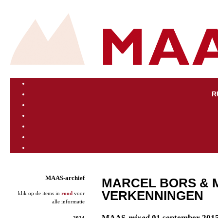
R
MAAS-archief
MARCEL BORS & 
VERKENNINGEN
klik op de items in
rood
voor
alle informatie
MAAS
-mixed
01 september 201
2024