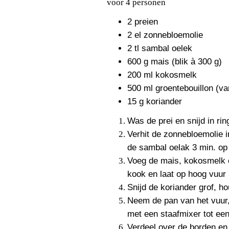
voor 4 personen
2 preien
2 el zonnebloemolie
2 tl sambal oelek
600 g mais (blik à 300 g)
200 ml kokosmelk
500 ml groentebouillon (va
15 g koriander
Was de prei en snijd in rin
Verhit de zonnebloemolie 
de sambal oelak 3 min. op
Voeg de mais, kokosmelk e
kook en laat op hoog vuur
Snijd de koriander grof, h
Neem de pan van het vuur,
met een staafmixer tot ee
Verdeel over de borden en