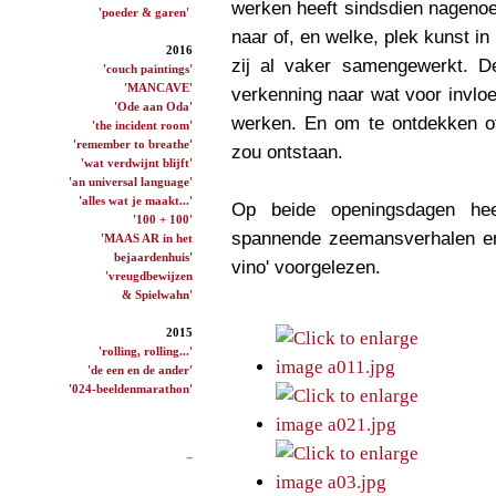
werken heeft sindsdien nagenoeg
'poeder & garen'
naar of, en welke, plek kunst in
2016
zij al vaker samengewerkt. 
'couch paintings'
'MANCAVE'
verkenning naar wat voor invloe
'Ode aan Oda'
werken. En om te ontdekken o
'the incident room'
'remember to breathe'
zou ontstaan.
'wat verdwijnt blijft'
'an universal language'
'alles wat je maakt...'
Op beide openingsdagen he
'100 + 100'
spannende zeemansverhalen en 
'MAAS AR in het
bejaardenhuis'
vino' voorgelezen.
'vreugdbewijzen
& Spielwahn'
2015
'rolling, rolling...'
'de een en de ander'
'024-beeldenmarathon'