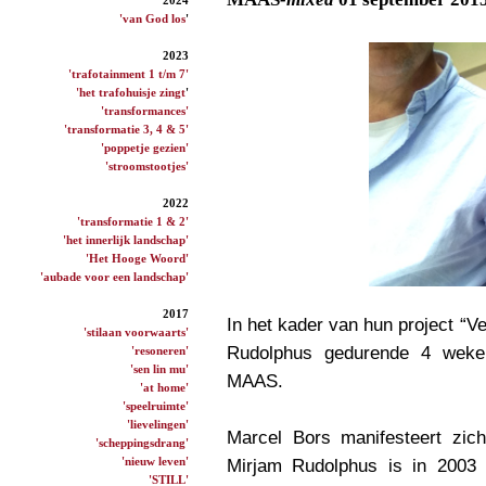
'van God los
'
2023
'trafotainment 1 t/m 7'
'het trafohuisje zingt
'
'transformances'
'transformatie 3, 4 & 5'
'poppetje gezien'
'stroomstootjes'
2022
'transformatie 1 & 2'
'het innerlijk landschap'
'Het Hooge Woord'
'aubade voor een landschap'
2017
In het kader van hun project “
'stilaan voorwaarts'
Rudolphus gedurende 4 wek
'resoneren'
'sen lin mu'
MAAS.
'at home'
'speelruimte'
'lievelingen'
Marcel Bors manifesteert zich
'scheppingsdrang'
'nieuw leven'
Mirjam Rudolphus is in 2003 
'STILL'