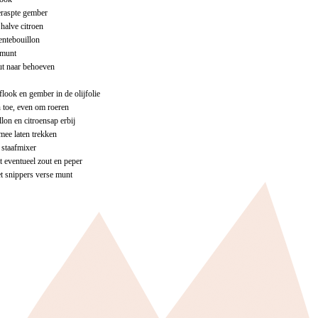
geraspte gember
halve citroen
oentebouillon
 munt
ut naar behoeven
oflook en gember in de olijfolie
 toe, even om roeren
lon en citroensap erbij
mee laten trekken
 staafmixer
 eventueel zout en peper
t snippers verse munt