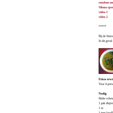
rondom om
Sibma spre
video 1
video 2
*****
Bij de fini
In dit geval
Frisse erw
Voor 4 pers
Nodig
:
flinke scheut
1 pak diepv
1 ui
1 teen knof