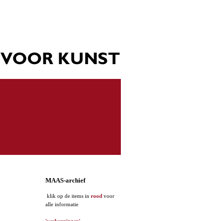
MAAS-archief
klik op de items in
rood
voor
alle informatie
'verkenningen'