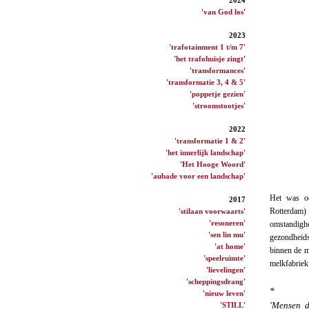
'van God los
'
2023
'trafotainment 1 t/m 7'
'het trafohuisje zingt
'
'transformances'
'transformatie 3, 4 & 5'
'poppetje gezien'
'stroomstootjes'
2022
'transformatie 1 & 2'
'het innerlijk landschap'
'Het Hooge Woord'
'aubade voor een landschap'
Het was oo
2017
Rotterdam)
'stilaan voorwaarts'
'resoneren'
omstandigh
'sen lin mu'
gezondheids
'at home'
binnen de m
'speelruimte'
melkfabri
'lievelingen'
'scheppingsdrang'
*
'nieuw leven'
'Mensen d
'STILL'