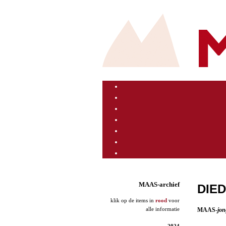
MAAS-archief
DIED
klik op de items in
rood
voor
alle informatie
MAAS-
jon
2024