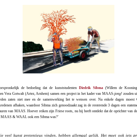
rspronkelijk de bedoeling dat de kunststudenten
Diedrik Sibma
(Willem de Kooning
 en Vera Gotwalt (Artez, Arnhem) samen een project in het kader van MAAS
-jong!
zouden u
eden zaten niet mee en de samenwerking liet te wensen over. Na enkele dagen moest
redenen afhaken, waardoor Sibma zich genoodzaakt zag in de resterende 3 dagen een statem
uren van MAAS. Hoever reiken zijn Friese roots, nu hij heeft ontdekt dat de oprichter van d
ek MAAS & WAAL ook een Sibma was?
'
ie veel kunst pretentieus vinden, hebben allemaal gelijk. Het moet ook iets pr