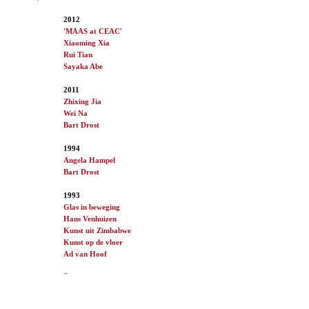
2012
'MAAS at CEAC'
Xiaoming Xia
Rui Tian
Sayaka Abe
2011
Zhixing Jia
Wei Na
Bart Drost
1994
Angela Hampel
Bart Drost
1993
Glas in beweging
Hans Venhuizen
Kunst uit Zimbabwe
Kunst op de vloer
Ad van
Hoof