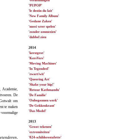
'PUPOP'
'le destin du lait'
'New Family Album'
'Gedane Zaken'
'mooi weer spelen'
'zonder ommezien'
'dubbel zien
2014
'kerstgrot'
'KersVers'
'Moving Machines'
'In Tegendeel'
'zwart/wit'
'Queering Art
'
'Shake your hip!'
 Academie,
'Retour Kathmandu'
itvoeren. De
'De Familie'
'Onbegonnen werk'
 Gotwalt om
'De Gekkenkrant
'
ent te maken
'Das Model'
e voormalige
2013
'Groot tekenen
'
'extremiteiten'
etenderen,
'024-schilderestafette'