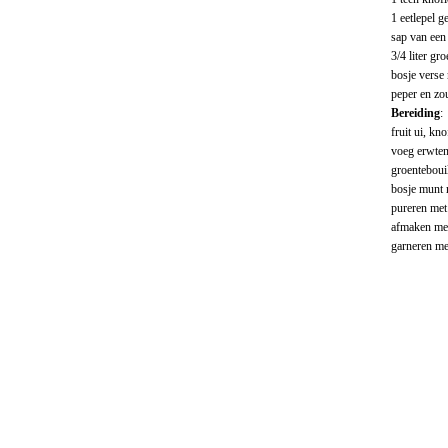
1 eetlepel 
sap van een 
3/4 liter gr
bosje verse
peper en zo
Bereiding
:
fruit ui, kn
voeg erwten
groentebouil
bosje munt 
pureren met
afmaken met
garneren me