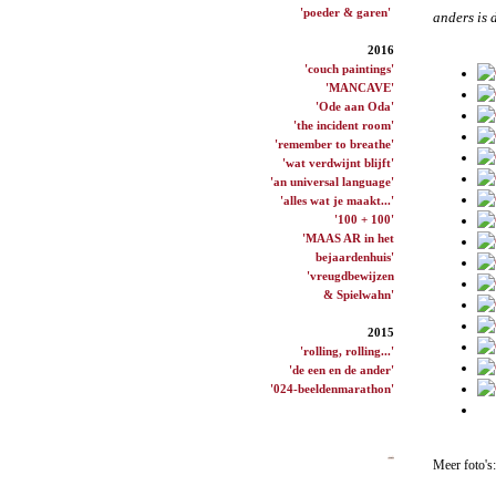
'poeder & garen'
anders is 
2016
'couch paintings'
'MANCAVE'
'Ode aan Oda'
'the incident room'
'remember to breathe'
'wat verdwijnt blijft'
'an universal language'
'alles wat je maakt...'
'100 + 100'
'MAAS AR in het
bejaardenhuis'
'vreugdbewijzen
& Spielwahn'
2015
'rolling, rolling...'
'de een en de ander'
'024-beeldenmarathon'
Meer foto's: