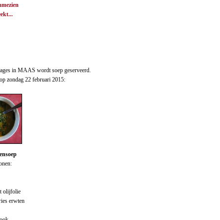
mezien
ekt...
ssages in MAAS wordt soep geserveerd.
 op zondag 22 februari 2015:
tensoep
onen:
 olijfolie
ries erwten
look