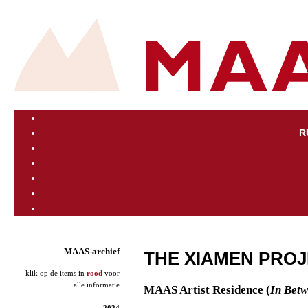
R
MAAS-archief
THE XIAMEN PROJ
klik op de items in
rood
voor
alle informatie
MAAS Artist Residence (
In Betw
2024