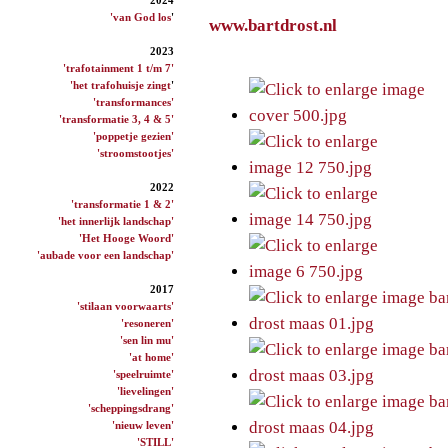
'van God los
'
www.bartdrost.nl
2023
'trafotainment 1 t/m 7'
'het trafohuisje zingt
'
'transformances'
'transformatie 3, 4 & 5'
'poppetje gezien'
'stroomstootjes'
2022
'transformatie 1 & 2'
'het innerlijk landschap'
'Het Hooge Woord'
'aubade voor een landschap'
2017
'stilaan voorwaarts'
'resoneren'
'sen lin mu'
'at home'
'speelruimte'
'lievelingen'
'scheppingsdrang'
'nieuw leven'
'STILL'