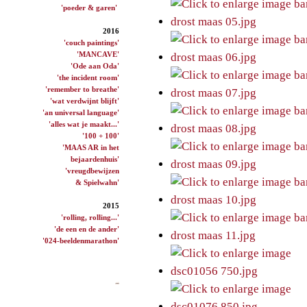
'poeder & garen'
2016
'couch paintings'
'MANCAVE'
'Ode aan Oda'
'the incident room'
'remember to breathe'
'wat verdwijnt blijft'
'an universal language'
'alles wat je maakt...'
'100 + 100'
'MAAS AR in het
bejaardenhuis'
'vreugdbewijzen
& Spielwahn'
2015
'rolling, rolling...'
'de een en de ander'
'024-beeldenmarathon'