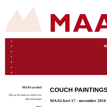
R
MAAS-archief
COUCH PAINTINGS
klik op de items in
rood
voor
alle informatie
MAAS
-kort
17 - november 2016
2024