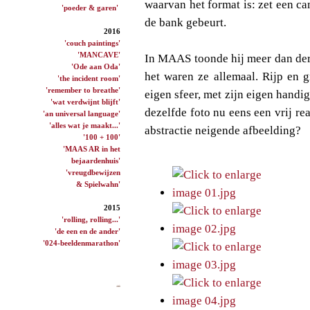
waarvan het format is: zet een cam
'poeder & garen'
de bank gebeurt.
2016
'couch paintings'
'MANCAVE'
In MAAS toonde hij meer dan derti
'Ode aan Oda'
het waren ze allemaal. Rijp en g
'the incident room'
'remember to breathe'
eigen sfeer, met zijn eigen handi
'wat verdwijnt blijft'
dezelfde foto nu eens een vrij rea
'an universal language'
'alles wat je maakt...'
abstractie neigende afbeelding?
'100 + 100'
'MAAS AR in het
bejaardenhuis'
'vreugdbewijzen
& Spielwahn'
2015
'rolling, rolling...'
'de een en de ander'
'024-beeldenmarathon'