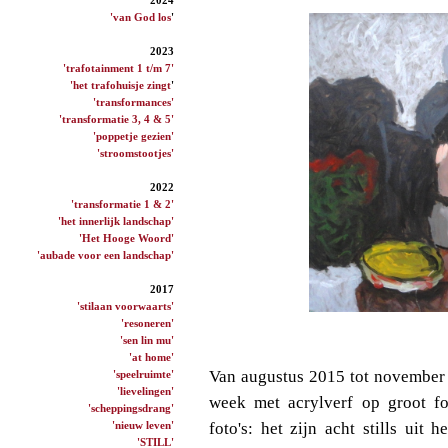
'van God los
'
2023
'trafotainment 1 t/m 7'
'het trafohuisje zingt
'
'transformances'
'transformatie 3, 4 & 5'
'poppetje gezien'
'stroomstootjes'
2022
'transformatie 1 & 2'
'het innerlijk landschap'
'Het Hooge Woord'
'aubade voor een landschap'
2017
'stilaan voorwaarts'
'resoneren'
'sen lin mu'
'at home'
Van augustus 2015 tot november 
'speelruimte'
'lievelingen'
week met acrylverf op groot fo
'scheppingsdrang'
'nieuw leven'
foto's: het zijn acht stills uit
'STILL'