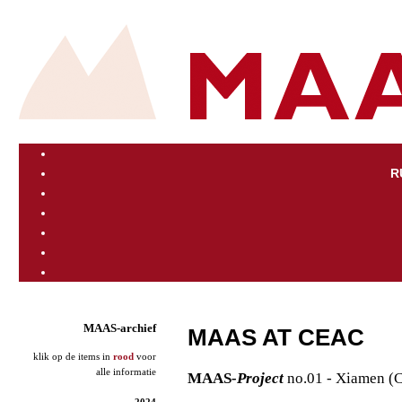
R
MAAS-archief
MAAS AT CEAC
klik op de items in
rood
voor
alle informatie
MAAS
-Project
no.01
-
Xiamen (C
2024