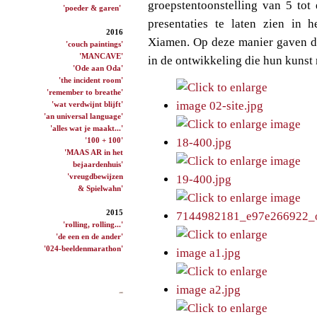
groepstentoonstelling van 5 to
'poeder & garen'
presentaties te laten zien in
2016
Xiamen. Op deze manier gaven de
'couch paintings'
'MANCAVE'
in de ontwikkeling die hun kunst 
'Ode aan Oda'
'the incident room'
'remember to breathe'
'wat verdwijnt blijft'
'an universal language'
'alles wat je maakt...'
'100 + 100'
'MAAS AR in het
bejaardenhuis'
'vreugdbewijzen
& Spielwahn'
2015
'rolling, rolling...'
'de een en de ander'
'024-beeldenmarathon'