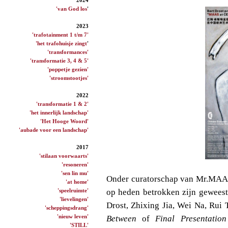
'van God los
'
2023
'trafotainment 1 t/m 7'
'het trafohuisje zingt
'
'transformances'
'transformatie 3, 4 & 5'
'poppetje gezien'
'stroomstootjes'
2022
'transformatie 1 & 2'
'het innerlijk landschap'
'Het Hooge Woord'
'aubade voor een landschap'
2017
'stilaan voorwaarts'
'resoneren'
'sen lin mu'
Onder curatorschap van Mr.MAAS 
'at home'
'speelruimte'
op heden betrokken zijn geweest
'lievelingen'
Drost, Zhixing Jia, Wei Na, Rui
'scheppingsdrang'
'nieuw leven'
Between
of
Final Presentatio
'STILL'