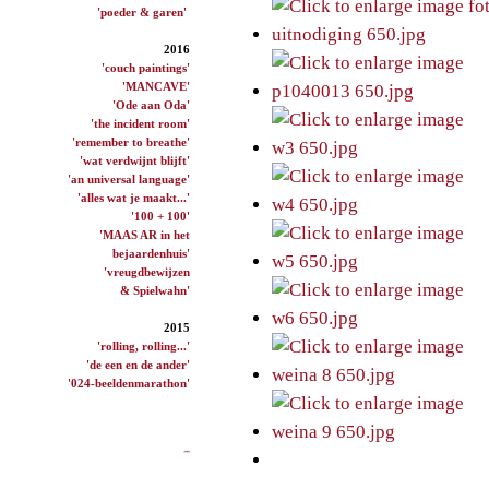
'poeder & garen'
2016
'couch paintings'
'MANCAVE'
'Ode aan Oda'
'the incident room'
'remember to breathe'
'wat verdwijnt blijft'
'an universal language'
'alles wat je maakt...'
'100 + 100'
'MAAS AR in het
bejaardenhuis'
'vreugdbewijzen
& Spielwahn'
2015
'rolling, rolling...'
'de een en de ander'
'024-beeldenmarathon'