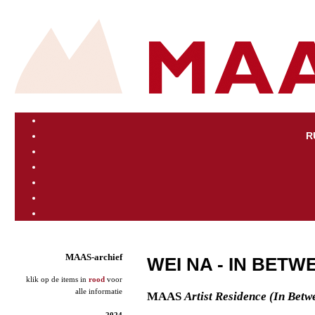
R
MAAS-archief
WEI NA - IN BETW
klik op de items in
rood
voor
alle informatie
MAAS
Artist Residence (In Betw
2024