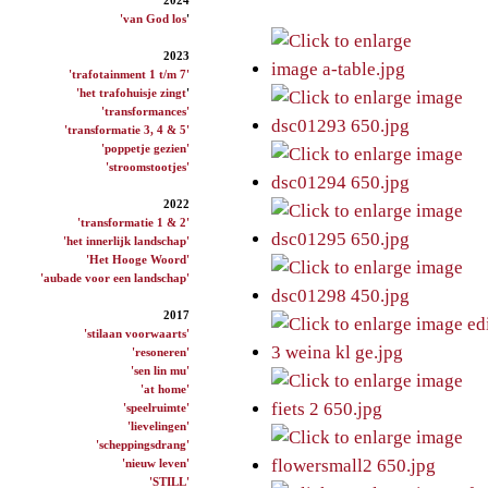
'van God los
'
2023
'trafotainment 1 t/m 7'
'het trafohuisje zingt
'
'transformances'
'transformatie 3, 4 & 5'
'poppetje gezien'
'stroomstootjes'
2022
'transformatie 1 & 2'
'het innerlijk landschap'
'Het Hooge Woord'
'aubade voor een landschap'
2017
'stilaan voorwaarts'
'resoneren'
'sen lin mu'
'at home'
'speelruimte'
'lievelingen'
'scheppingsdrang'
'nieuw leven'
'STILL'