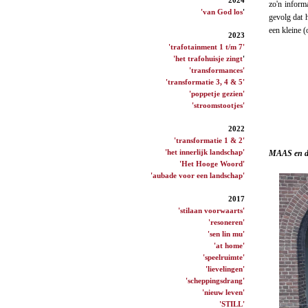
zo'n inform
'van God los
'
gevolg dat 
een kleine (
2023
'trafotainment 1 t/m 7'
'het trafohuisje zingt
'
'transformances'
'transformatie 3, 4 & 5'
'poppetje gezien'
'stroomstootjes'
2022
'transformatie 1 & 2'
'het innerlijk landschap'
MAAS en de
'Het Hooge Woord'
'aubade voor een landschap'
2017
'stilaan voorwaarts'
'resoneren'
'sen lin mu'
'at home'
'speelruimte'
'lievelingen'
'scheppingsdrang'
'nieuw leven'
'STILL'