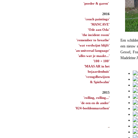
'poeder & garen'
2016
'couch paintings'
'MANCAVE'
'Ode aan Oda'
'the incident room'
'remember to breathe'
Een schilde
'wat verdwijnt blijft'
een nieuw s
'an universal language'
Gessel, Fr
'alles wat je maakt...'
Madeleine J
'100 + 100'
'MAAS AR in het
bejaardenhuis'
'vreugdbewijzen
& Spielwahn'
2015
'rolling, rolling...'
'de een en de ander'
'024-beeldenmarathon'