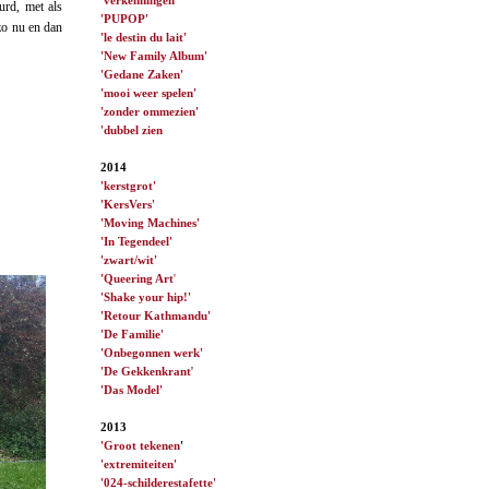
urd, met als
'PUPOP'
zo nu en dan
'le destin du lait'
'New Family Album'
'Gedane Zaken'
'mooi weer spelen'
'zonder ommezien'
'dubbel zien
2014
'kerstgrot'
'KersVers'
'Moving Machines'
'In Tegendeel'
'zwart/wit'
'Queering Art
'
'Shake your hip!'
'Retour Kathmandu'
'De Familie'
'Onbegonnen werk'
'De Gekkenkrant
'
'Das Model'
2013
'Groot tekenen
'
'extremiteiten'
'024-schilderestafette'