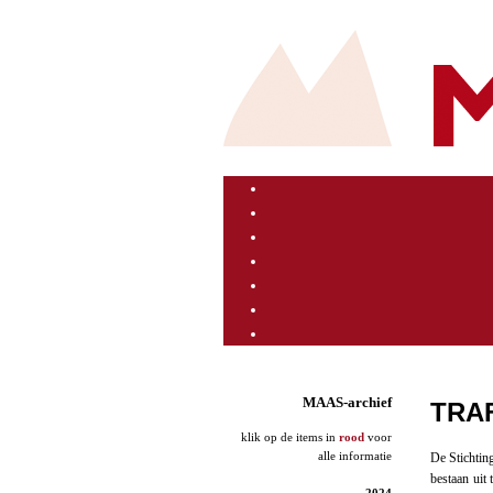
MAAS-archief
TRA
klik op de items in
rood
voor
alle informatie
De Stichtin
bestaan uit 
2024