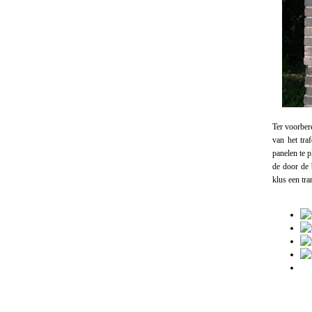
Ter voorber
van het tra
panelen te p
de door de 
klus een tra