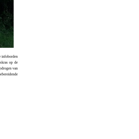
e infoborden
iskras op de
 opdrogen van
orbereidende