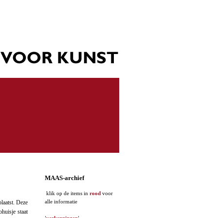
MAAS-archief
klik op de items in
rood
voor
alle informatie
laatst. Deze
ohuisje staat
'verkenningen'