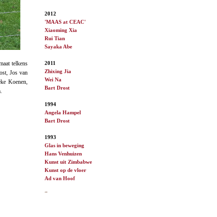
2012
'MAAS at CEAC'
Xiaoming Xia
Rui Tian
Sayaka Abe
2011
maat telkens
Zhixing Jia
ost, Jos van
Wei Na
eke Koenen,
Bart Drost
.
1994
Angela Hampel
Bart Drost
1993
Glas in beweging
Hans Venhuizen
Kunst uit Zimbabwe
Kunst op de vloer
Ad van
Hoof