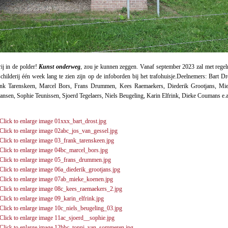
rij in de polder!
Kunst onderweg
, zou je kunnen zeggen. Vanaf september 2023 zal met regel
childerij één week lang te zien zijn op de infoborden bij het trafohuisje.Deelnemers: Bart Dr
ank Tarenskeen, Marcel Bors, Frans Drummen, Kees Raemaekers, Diederik Grootjans, Mi
ansen, Sophie Teunissen, Sjoerd Tegelaers, Niels Beugeling, Karin Elfrink, Dieke Coumans e.a