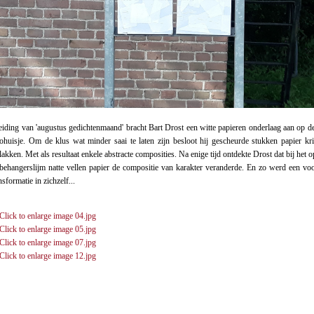
eiding van 'augustus gedichtenmaand' bracht Bart Drost een witte papieren onderlaag aan op d
fohuisje. Om de klus wat minder saai te laten zijn besloot hij gescheurde stukken papier kr
lakken. Met als resultaat enkele abstracte composities. Na enige tijd ontdekte Drost dat bij het
behangerslijm natte vellen papier de compositie van karakter veranderde. En zo werd een vo
nsformatie in zichzelf...
_______________