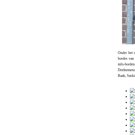
Onder het 
bordes van 
info-borden 
Deelnemend
Raak, Saski