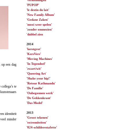
'PUPOP'
'le destin du lait'
'New Family Album'
'Gedane Zaken'
'mooi weer spelen'
'zonder ommezien'
'dubbel zien
2014
'kerstgrot'
'KersVers'
'Moving Machines'
'In Tegendeel'
n op een dag
'zwart/wit'
'Queering Art
'
'Shake your hip!'
'Retour Kathmandu'
collega’s te
'De Familie'
 kunstenaars
'Onbegonnen werk'
'De Gekkenkrant
'
'Das Model'
2013
en identiteit
'Groot tekenen
'
 veel minder
'extremiteiten'
'024-schilderestafette'