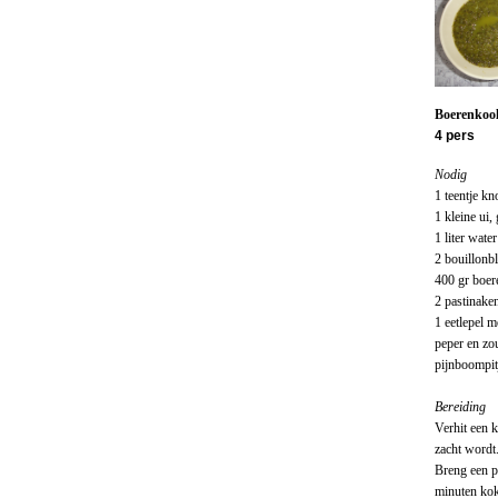
Boerenkool
4 pers
Nodig
1 teentje kn
1 kleine ui,
1 liter water
2 bouillonb
400 gr boer
2 pastinaken
1 eetlepel m
peper en zo
pijnboompitj
Bereiding
Verhit een k
zacht wordt
Breng een p
minuten koke