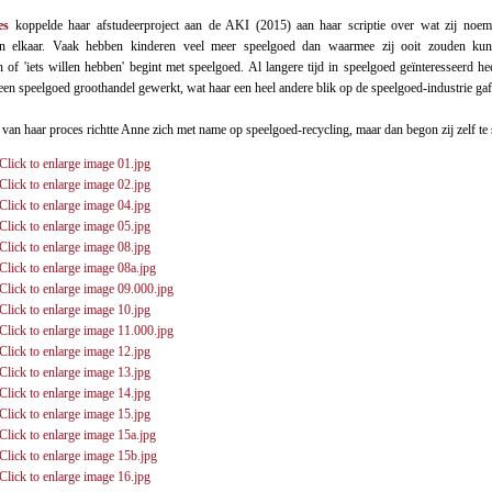
es
koppelde haar afstudeerproject aan de AKI (2015) aan haar scriptie over wat zij noem
n elkaar. Vaak hebben kinderen veel meer speelgoed dan waarmee zij ooit zouden kun
of 'iets willen hebben' begint met speelgoed. Al langere tijd in speelgoed geïnteresseerd he
een speelgoed groothandel gewerkt, wat haar een heel andere blik op de speelgoed-industrie gaf
 van haar proces richtte Anne zich met name op speelgoed-recycling, maar dan begon zij zelf te 