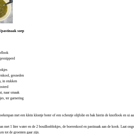
/pastinaak soep
oflook
 gesnipperd
lokjes
enkool, gesneden
, in stukken
osterd
ut, naar smaak
es, ter garnering
oekenpan met een klein klontje boter of een scheutje olijfolie en bak hierin de knoflook en ui aan
.
an met 1 liter water en de 2 bouillonblokjes, de boerenkool en pastinaak aan de kook. Laat ong
n tot de groenten gaar zijn.