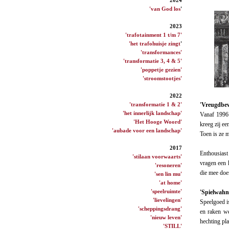
'van God los
'
2023
'trafotainment 1 t/m 7'
'het trafohuisje zingt
'
'transformances'
'transformatie 3, 4 & 5'
'poppetje gezien'
'stroomstootjes'
2022
'transformatie 1 & 2'
'Vreugdbew
'het innerlijk landschap'
Vanaf 1996
'Het Hooge Woord'
kreeg zij e
'aubade voor een landschap'
Toen is ze 
2017
Enthousiast
'stilaan voorwaarts'
vragen een 
'resoneren'
die mee doe
'sen lin mu'
'at home'
'speelruimte'
'Spielwahn
'lievelingen'
Speelgoed is
'scheppingsdrang'
en raken we
'nieuw leven'
hechting pla
'STILL'