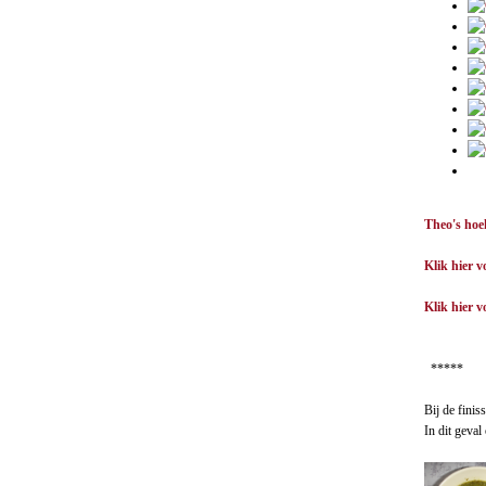
Theo's hoe
Klik hier 
Klik hier 
*****
Bij de fini
In dit geva