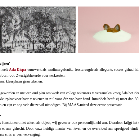
ijzen'
 heeft
Ada Dispa
vuurwerk als medium gebruikt, feestvreugde als allegorie, succes gehad. E
en burn-out. Zwartgeblakerde vuurwerkresten.
maar kleurplaten gaan tekenen.
 geworden en met een oud plan om werk van collega tekenaars te verzamelen kreeg Ada het idee 
kleurplaat voor haar te tekenen in ruil voor één van haar hand. Inmiddels heeft zij meer dan 30
n en zijn er nog vele die ze wil uitnodigen. Bij MAAS-mixed deze eerste presentatie.
'
 functioneert niet alleen als object, wij geven er ook persoonlijkheid aan. Daardoor krijgt het e
 er aan gehecht. Door onze huidige manier van leven en de overvloed aan speelgoed vindt
ats en is er veel vervanging.