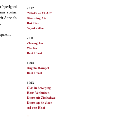
t 'speelgoed
2012
nen spelen.
'MAAS at CEAC'
eft Anne als
Xiaoming Xia
Rui Tian
.
Sayaka Abe
spelen...
2011
Zhixing Jia
Wei Na
Bart Drost
1994
Angela Hampel
Bart Drost
1993
Glas in beweging
Hans Venhuizen
Kunst uit Zimbabwe
Kunst op de vloer
Ad van
Hoof