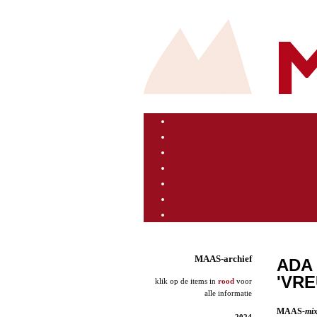
MAAS-archief
ADA 
'VRE
klik op de items in
rood
voor
alle informatie
MAAS
-mi
2024