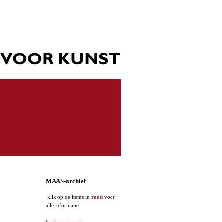
MAAS-archief
klik op de items in
rood
voor
alle informatie
'verkenningen'