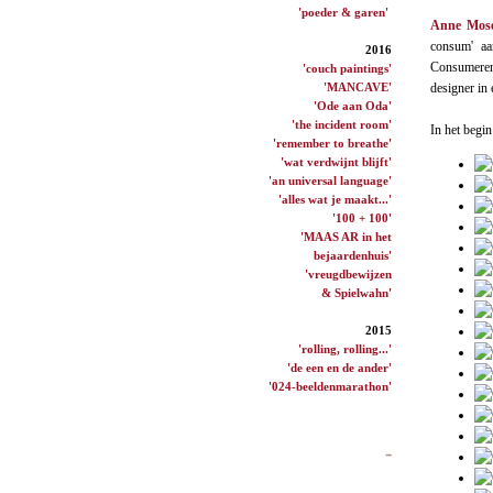
'poeder & garen'
Anne Mos
consum' aa
2016
Consumeren 
'couch paintings'
'MANCAVE'
designer in 
'Ode aan Oda'
'the incident room'
In het begin
'remember to breathe'
'wat verdwijnt blijft'
'an universal language'
'alles wat je maakt...'
'100 + 100'
'MAAS AR in het
bejaardenhuis'
'vreugdbewijzen
& Spielwahn'
2015
'rolling, rolling...'
'de een en de ander'
'024-beeldenmarathon'