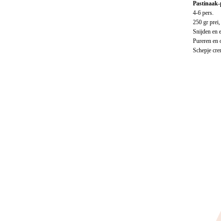
Pastinaak-
4-6 pers.
250 gr prei,
Snijden en e
Pureren en 
Schepje cre