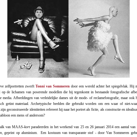
ieve zelfportretten zwerft
Tonni van Sommeren
door een wereld achter het spiegelvlak. Hij m
 op de lichamen van poserende modellen die hij tegenkomt in bestaande fotografische afbe
de media. Afbeeldingen van verleidelijke dames uit de mode- of reclamefotografie, maar ook h
sch getint materiaal. Archetypische beelden die gebruikt worden om een waar of niet-waa
 zijn geconstrueerde identiteiten refereert hij naar het portret als fictie, als constructie en ideali
jabloon een mens of andersom?
walk van MAAS
-kort
paradeerden in het weekend van 25 en 26 januari 2014 een aantal van
en
, geprint op aluminium. Een kostuum van transparante stof - door Van Sommeren gebru