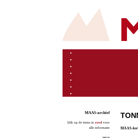
MAAS-archief
TON
klik op de items in
rood
voor
alle informatie
MAAS
-ko
2024