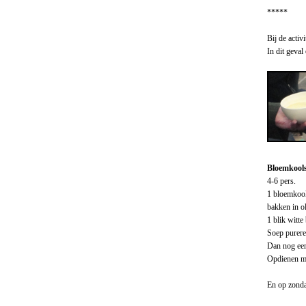
*****
Bij de acti
In dit geval
Bloemkools
4-6 pers.
1 bloemkool
bakken in ol
1 blik witte
Soep purere
Dan nog een 
Opdienen met
En op zonda