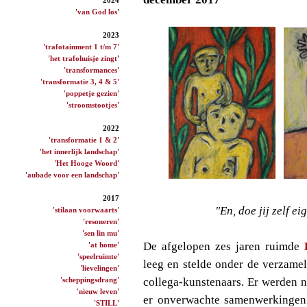
'van God los
'
2023
'trafotainment 1 t/m 7'
'het trafohuisje zingt
'
'transformances'
'transformatie 3, 4 & 5'
'poppetje gezien'
'stroomstootjes'
2022
'transformatie 1 & 2'
'het innerlijk landschap'
'Het Hooge Woord'
'aubade voor een landschap'
2017
"En, doe jij zelf e
'stilaan voorwaarts'
'resoneren'
'sen lin mu'
De afgelopen zes jaren ruimde
'at home'
'speelruimte'
leeg en stelde onder de verzame
'lievelingen'
'scheppingsdrang'
collega-kunstenaars. Er werden 
'nieuw leven'
er onverwachte samenwerkingen 
'STILL'