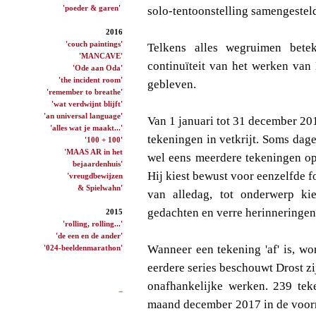
'poeder & garen'
solo-tentoonstelling samengestel
2016
'couch paintings'
Telkens alles wegruimen bete
'MANCAVE'
continuïteit van het werken van 
'Ode aan Oda'
'the incident room'
gebleven.
'remember to breathe'
'wat verdwijnt blijft'
'an universal language'
Van 1 januari tot 31 december 20
'alles wat je maakt...'
tekeningen in vetkrijt. Soms dag
'100 + 100'
'MAAS AR in het
wel eens meerdere tekeningen op
bejaardenhuis'
Hij kiest bewust voor eenzelfde f
'vreugdbewijzen
& Spielwahn'
van alledag, tot onderwerp ki
gedachten en verre herinneringen
2015
'rolling, rolling...'
'de een en de ander'
Wanneer een tekening 'af' is, wor
'024-beeldenmarathon'
eerdere series beschouwt Drost zi
onafhankelijke werken. 239 tek
maand december 2017 in de voor