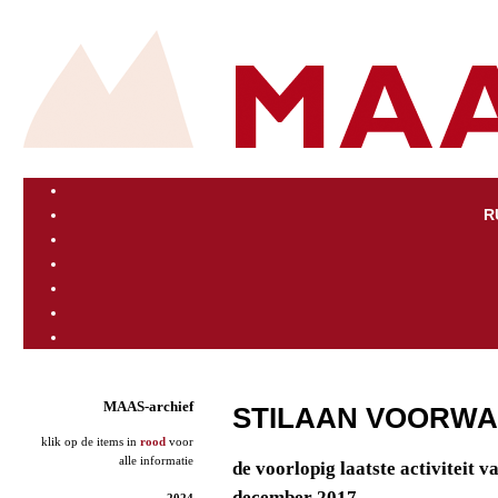
R
MAAS-archief
STILAAN VOORW
klik op de items in
rood
voor
alle informatie
de voorlopig laatste activiteit 
december 2017
2024