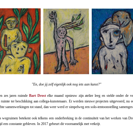
"En, doe jij zelf eigenlijk ook nog iets aan kunst?"
en zes jaren ruimde
Bart Drost
elke maand opnieuw zijn atelier leeg en stelde onder de 
uimte ter beschikking aan collega-kunstenaars. Er werden nieuwe projecten uitgevoerd, nu
hte samenwerkingen tot stand, dan weer werd er simpelweg een solo-tentoonstelling samengest
es wegruimen betekent ook telkens een onderbreking in de continuïteit van het werken van Dr
tijd een constante gebleven. In 2017 gebeurt dit voornamelijk met vetkrijt.