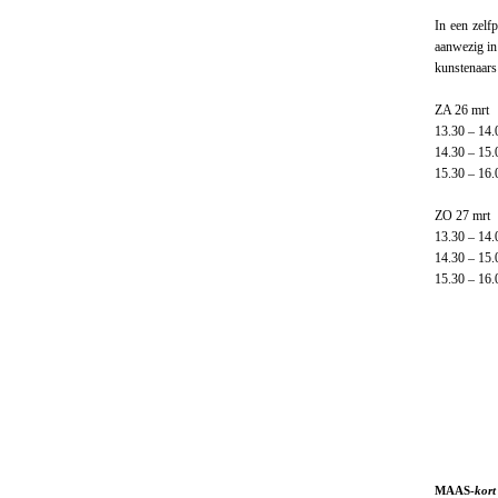
In een zelf
aanwezig in
kunstenaars 
ZA 26 mrt
13.30 – 14
14.30 – 15
15.30 – 16.
ZO 27 mrt
13.30 – 14
14.30 – 15
15.30 – 16
MAAS-
kort