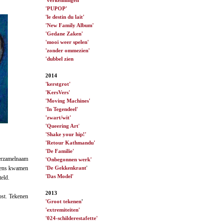
'PUPOP'
'le destin du lait'
'New Family Album'
'Gedane Zaken'
'mooi weer spelen'
'zonder ommezien'
'dubbel zien
2014
'kerstgrot'
'KersVers'
'Moving Machines'
'In Tegendeel'
'zwart/wit'
'Queering Art
'
'Shake your hip!'
'Retour Kathmandu'
'De Familie'
verzamelnaam
'Onbegonnen werk'
'De Gekkenkrant
'
 eens kwamen
'Das Model'
eld.
2013
ost. Tekenen
'Groot tekenen
'
'extremiteiten'
'024-schilderestafette'