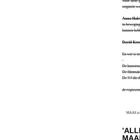
Voor deze 
originele wer
Anna Hakv
in beweging
kunnen heb
David Kro
En wie is no
De kunstena
De filmmake
De VJ die d
de regisseu
MAAS is e
'ALL
MAA