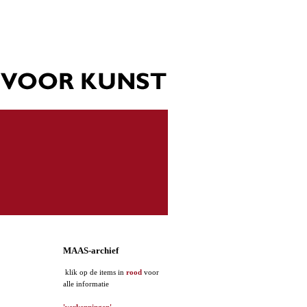
MAAS-archief
klik op de items in
rood
voor
alle informatie
'verkenningen'