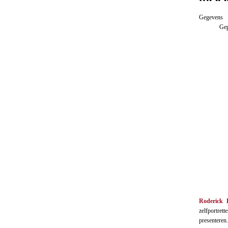
Gegevens
Gep
Roderick 
zelfportret
presenteren.