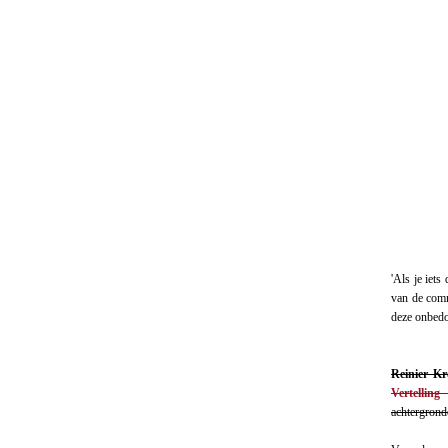
'Als je iets
van de comm
deze onbe
Reinier Kr
Vertelling
achtergrond