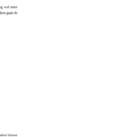
nog wel meer
aken gaan de
maken binnen