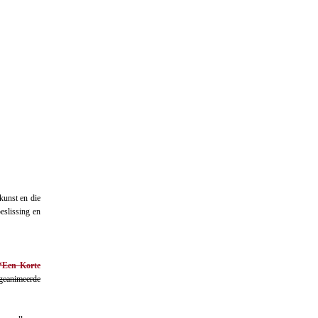
 kunst en die
eslissing en
‘Een Korte
geanimeerde