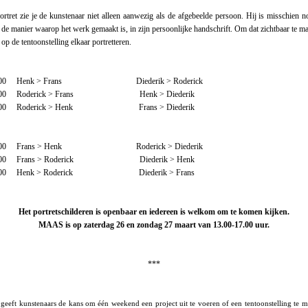
portret zie je de kunstenaar niet alleen aanwezig als de afgebeelde persoon. Hij is misschien 
 de manier waarop het werk gemaakt is, in zijn persoonlijke handschrift. Om dat zichtbaar te m
op de tentoonstelling elkaar portretteren.
.00
Henk > Frans
Diederik > Roderick
.00
Roderick > Frans
Henk > Diederik
00
Roderick > Henk
Frans > Diederik
.00
Frans > Henk
Roderick > Diederik
.00
Frans > Roderick
Diederik > Henk
.00
Henk > Roderick
Diederik > Frans
Het portretschilderen is openbaar en iedereen is welkom om te komen kijken.
MAAS is op zaterdag 26 en zondag 27 maart van 13.00-17.00 uur.
***
geeft kunstenaars de kans om één weekend een project uit te voeren of een tentoonstelling te 