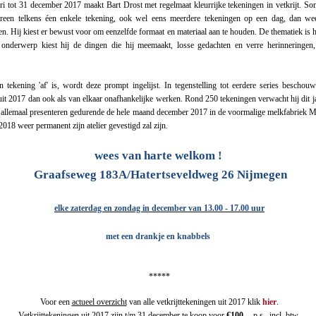
ri tot 31 december 2017 maakt Bart Drost met regelmaat kleurrijke tekeningen in vetkrijt. So
reen telkens éen enkele tekening, ook wel eens meerdere tekeningen op een dag, dan wee
en. Hij kiest er bewust voor om eenzelfde formaat en materiaal aan te houden. De thematiek is h
t onderwerp kiest hij de dingen die hij meemaakt, losse gedachten en verre herinneringe
 tekening 'af' is, wordt deze prompt ingelijst. In tegenstelling tot eerdere series beschouw
uit 2017 dan ook als van elkaar onafhankelijke werken. Rond 250 tekeningen verwacht hij dit j
ze allemaal presenteren gedurende de hele maand december 2017 in de voormalige melkfabriek 
018 weer permanent zijn atelier gevestigd zal zijn.
wees van harte welkom !
Graafseweg 183A/Hatertseveldweg 26 Nijmegen
elke zaterdag en zondag in december van 13.00 - 17.00 uur
met een drankje en knabbels
*****
Voor een
actueel overzicht
van alle vetkrijttekeningen uit 2017 klik
hier
.
Vetkrijttekeningen uit 2017 zijn t/m 31 december te koop voor
€100,--
p.s., incl. btw.