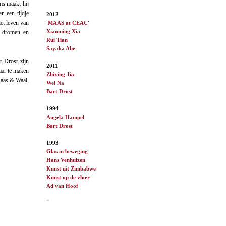
ms maakt hij
r een tijdje
2012
et leven van
'MAAS at CEAC'
Xiaoming Xia
n, dromen en
Rui Tian
Sayaka Abe
t Drost zijn
2011
aar te maken
Zhixing Jia
Maas & Waal,
Wei Na
Bart Drost
1994
Angela Hampel
Bart Drost
1993
Glas in beweging
Hans Venhuizen
Kunst uit Zimbabwe
Kunst op de vloer
Ad van
Hoof