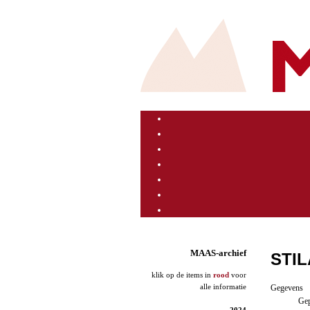
MAAS-archief
STI
klik op de items in
rood
voor
alle informatie
Gegevens
Gep
2024