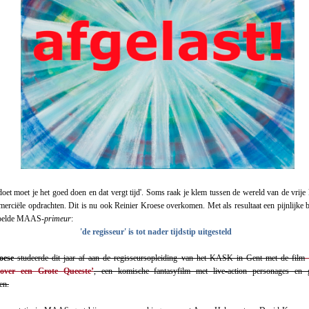
 doet moet je het goed doen en dat vergt tijd'. Soms raak je klem tussen de wereld van de vrije
erciële opdrachten. Dit is nu ook Reinier Kroese overkomen. Met als resultaat een pijnlijke b
doelde MAAS-
primeur
:
'de regisseur' is tot nader tijdstip uitgesteld
oese
studeerde dit jaar af aan de regisseursopleiding van het KASK in Gent met de film
 over een Grote Queeste’
, een komische fantasyfilm met live-action personages en 
en.