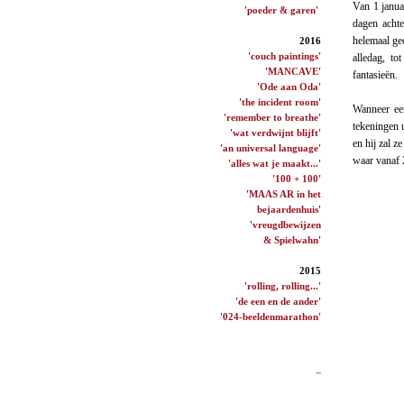
Van 1 janua
'poeder & garen'
dagen achte
helemaal ge
2016
'couch paintings'
alledag, to
'MANCAVE'
fantasieën.
'Ode aan Oda'
'the incident room'
Wanneer een
'remember to breathe'
tekeningen 
'wat verdwijnt blijft'
en hij zal 
'an universal language'
waar vanaf 2
'alles wat je maakt...'
'100 + 100'
'MAAS AR in het
bejaardenhuis'
'vreugdbewijzen
& Spielwahn'
2015
'rolling, rolling...'
'de een en de ander'
'024-beeldenmarathon'