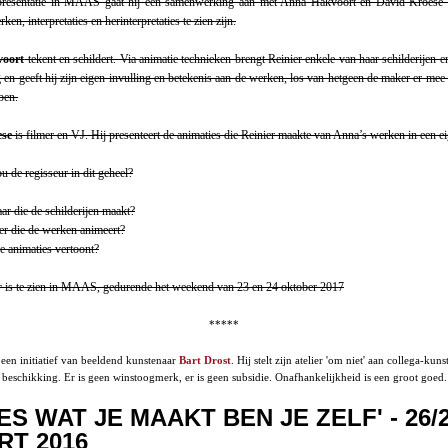
presentatie in MAAS gaat hij een samenwerking aan met Anna Hakvoort en David Kroese e
ken, interpretaties en herinterpretaties te zien zijn.
oort
tekent en schildert. Via animatie technieken brengt Reinier enkele van haar schilderijen 
 en geeft hij zijn eigen invulling en betekenis aan de werken, los van hetgeen de maker er mee
ben.
ese
is filmer en VJ. Hij presenteert de animaties die Reinier maakte van Anna’s werken in een ei
u de regisseur in dit geheel?
ar die de schilderijen maakt?
r die de werken animeert?
e animaties vertoont?
r
is te zien in MAAS, gedurende het weekend van 23 en 24 oktober 2017
*****
en initiatief van beeldend kunstenaar
Bart Drost
. Hij stelt zijn atelier 'om niet' aan collega-kuns
beschikking. Er is geen winstoogmerk, er is geen subsidie. Onafhankelijkheid is een groot goed.
ES WAT JE MAAKT BEN JE ZELF' - 26/
RT 2016