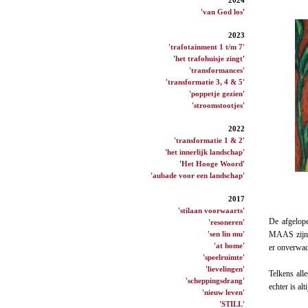
'van God los
'
2023
'trafotainment 1 t/m 7'
'het trafohuisje zingt
'
'transformances'
'transformatie 3, 4 & 5'
'poppetje gezien'
'stroomstootjes'
2022
'transformatie 1 & 2'
'het innerlijk landschap'
'Het Hooge Woord'
'aubade voor een landschap'
2017
'stilaan voorwaarts'
De afgelop
'resoneren'
'sen lin mu'
MAAS zijn r
'at home'
er onverwac
'speelruimte'
'lievelingen'
Telkens all
'scheppingsdrang'
echter is al
'nieuw leven'
'STILL'