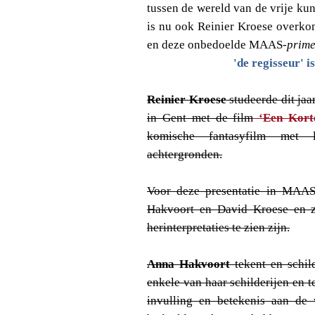
tussen de wereld van de vrije ku
is nu ook Reinier Kroese overkome
en deze onbedoelde MAAS-
prim
'de regisseur' is
Reinier Kroese
studeerde dit jaa
in Gent met de film
‘Een Korte
komische fantasyfilm met l
achtergronden.
Voor deze presentatie in MAA
Hakvoort en David Kroese en zul
herinterpretaties te zien zijn.
Anna Hakvoort
tekent en schild
enkele van haar schilderijen en t
invulling en betekenis aan de