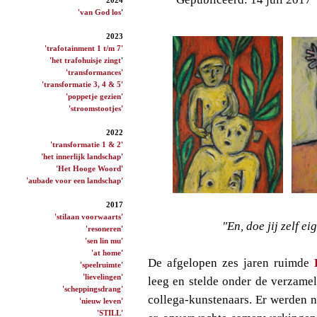
'van God los
'
2023
'trafotainment 1 t/m 7'
'het trafohuisje zingt
'
'transformances'
'transformatie 3, 4 & 5'
'poppetje gezien'
'stroomstootjes'
2022
'transformatie 1 & 2'
'het innerlijk landschap'
'Het Hooge Woord'
'aubade voor een landschap'
2017
'stilaan voorwaarts'
"En, doe jij zelf e
'resoneren'
'sen lin mu'
'at home'
De afgelopen zes jaren ruimde
'speelruimte'
'lievelingen'
leeg en stelde onder de verzame
'scheppingsdrang'
collega-kunstenaars. Er werden 
'nieuw leven'
'STILL'