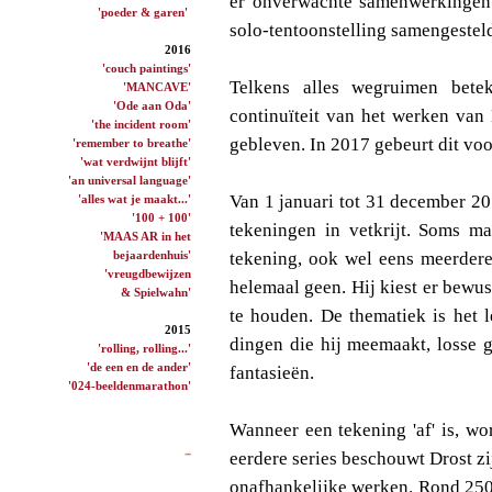
er onverwachte samenwerkingen 
'poeder & garen'
solo-tentoonstelling samengestel
2016
'couch paintings'
Telkens alles wegruimen bete
'MANCAVE'
'Ode aan Oda'
continuïteit van het werken van 
'the incident room'
gebleven. In 2017 gebeurt dit voo
'remember to breathe'
'wat verdwijnt blijft'
'an universal language'
Van 1 januari tot 31 december 20
'alles wat je maakt...'
'100 + 100'
tekeningen in vetkrijt. Soms ma
'MAAS AR in het
bejaardenhuis'
tekening, ook wel eens meerdere
'vreugdbewijzen
helemaal geen. Hij kiest er bewu
& Spielwahn'
te houden. De thematiek is het l
2015
dingen die hij meemaakt, losse 
'rolling, rolling...'
'de een en de ander'
fantasieën.
'024-beeldenmarathon'
Wanneer een tekening 'af' is, wor
eerdere series beschouwt Drost zi
onafhankelijke werken. Rond 250 