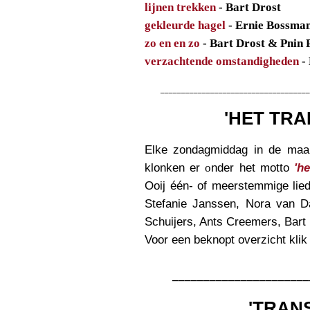
lijnen trekken
- Bart Drost
gekleurde hagel
- Ernie Bossma
zo en en zo
- Bart Drost & Pnin 
verzachtende omstandigheden
- 
____________________________________
'HET TRA
Elke zondagmiddag in de maan
klonken er
o
nder het motto
'he
Ooij één- of meerstemmig
e
lied
Stefanie Janssen, Nora van 
Schuijers, Ants Creemers, Bart
Voor een beknopt overzicht kli
______________________
'TRAN