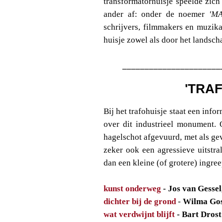
transformatorhuisje speelde zich
ander af: onder de noemer
'MA
schrijvers, filmmakers en muzika
huisje zowel als door het landsch
______________________
'TRA
Bij het trafohuisje staat een info
over dit industrieel monument.
hagelschot afgevuurd, met als ge
zeker ook een agressieve uitstr
dan een kleine (of grotere) ingree
kunst onderweg
- Jos van Gesse
dichter bij de grond
-
Wilma Gos
wat verdwijnt blijft
- Bart Drost