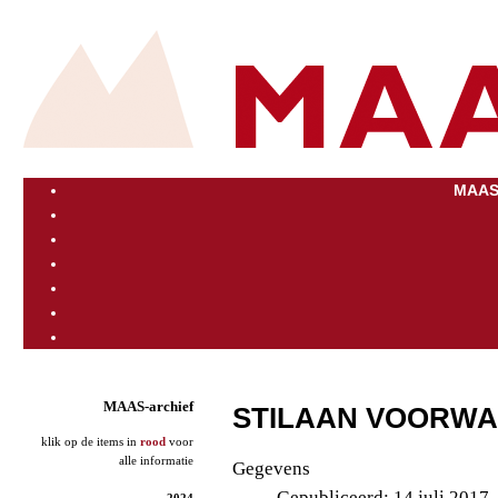
MAAS
MAAS-archief
STILAAN VOORWA
klik op de items in
rood
voor
alle informatie
Gegevens
Gepubliceerd: 14 juli 2017
2024