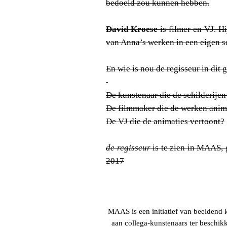
bedoeld zou kunnen hebben.
David Kroese
is filmer en VJ. Hi
van Anna’s werken in een eigen se
En wie is nou de regisseur in dit 
De kunstenaar die de schilderije
De filmmaker die de werken anim
De VJ die de animaties vertoont?
de regisseur
is te zien in MAAS,
2017
MAAS is een initiatief van beeldend 
aan collega-kunstenaars ter beschikk