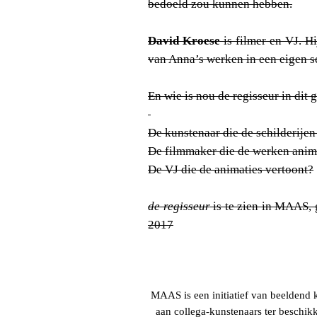
bedoeld zou kunnen hebben.
David Kroese
is filmer en VJ. Hi
van Anna’s werken in een eigen se
En wie is nou de regisseur in dit 
De kunstenaar die de schilderije
De filmmaker die de werken anim
De VJ die de animaties vertoont?
de regisseur
is te zien in MAAS,
2017
MAAS is een initiatief van beeldend 
aan collega-kunstenaars ter beschikk