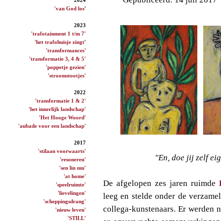
'van God los
'
2023
'trafotainment 1 t/m 7'
'het trafohuisje zingt
'
'transformances'
'transformatie 3, 4 & 5'
'poppetje gezien'
'stroomstootjes'
2022
'transformatie 1 & 2'
'het innerlijk landschap'
'Het Hooge Woord'
'aubade voor een landschap'
2017
'stilaan voorwaarts'
"En, doe jij zelf e
'resoneren'
'sen lin mu'
'at home'
De afgelopen zes jaren ruimde
'speelruimte'
'lievelingen'
leeg en stelde onder de verzame
'scheppingsdrang'
collega-kunstenaars. Er werden 
'nieuw leven'
'STILL'