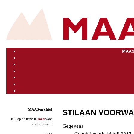
MAAS
MAAS-archief
STILAAN VOORWA
klik op de items in
rood
voor
alle informatie
Gegevens
Gepubliceerd: 14 juli 2017
2024