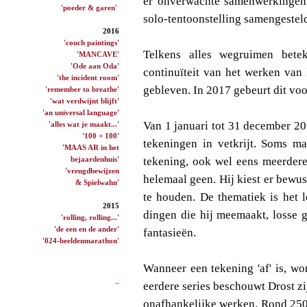
er onverwachte samenwerkingen 
'poeder & garen'
solo-tentoonstelling samengestel
2016
'couch paintings'
Telkens alles wegruimen bete
'MANCAVE'
'Ode aan Oda'
continuïteit van het werken van 
'the incident room'
gebleven. In 2017 gebeurt dit voo
'remember to breathe'
'wat verdwijnt blijft'
'an universal language'
Van 1 januari tot 31 december 20
'alles wat je maakt...'
'100 + 100'
tekeningen in vetkrijt. Soms ma
'MAAS AR in het
bejaardenhuis'
tekening, ook wel eens meerdere
'vreugdbewijzen
helemaal geen. Hij kiest er bewu
& Spielwahn'
te houden. De thematiek is het l
2015
dingen die hij meemaakt, losse 
'rolling, rolling...'
'de een en de ander'
fantasieën.
'024-beeldenmarathon'
Wanneer een tekening 'af' is, wor
eerdere series beschouwt Drost zi
onafhankelijke werken. Rond 250 