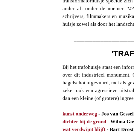
transformatorhuisje speelde zich
ander af: onder de noemer
'MA
schrijvers, filmmakers en muzika
huisje zowel als door het landsch
______________________
'TRA
Bij het trafohuisje staat een info
over dit industrieel monument.
hagelschot afgevuurd, met als ge
zeker ook een agressieve uitstr
dan een kleine (of grotere) ingree
kunst onderweg
- Jos van Gesse
dichter bij de grond
-
Wilma Gos
wat verdwijnt blijft
- Bart Drost