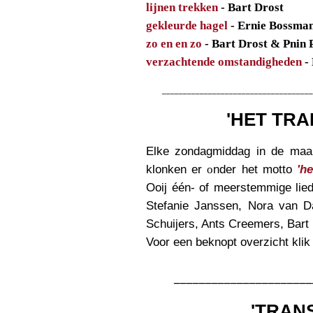
lijnen trekken
- Bart Drost
gekleurde hagel
- Ernie Bossma
zo en en zo
- Bart Drost & Pnin 
verzachtende omstandigheden
- 
____________________________________
'HET TRA
Elke zondagmiddag in de maan
klonken er
o
nder het motto
'he
Ooij één- of meerstemmig
e
lied
Stefanie Janssen, Nora van 
Schuijers, Ants Creemers, Bart
Voor een beknopt overzicht kli
______________________
'TRAN