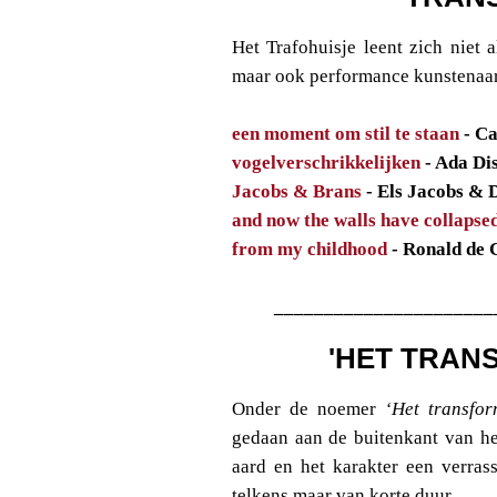
Het Trafohuisje leent zich niet 
maar ook performance kunstenaars
een moment om stil te staan
- Ca
vogelverschrikkelijken
- Ada Di
Jacobs & Brans
- Els Jacobs & 
and now the walls have collapse
from my childhood
- Ronald de 
______________________
'HET TRAN
Onder de noemer
‘Het transfor
gedaan aan de buitenkant van he
aard en het karakter een verras
telkens maar van korte duur.