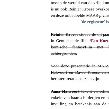
tussen de wereld van de vrije ku
is nu ook Reinier Kroese overkome
en deze onbedoelde MAAS-
prim
'de regisseur' is
Reinier Kroese
studeerde dit jaa
in Gent met de film
‘Een Korte
komische fantasyfilm met l
achtergronden.
Voor deze presentatie in MAA
Hakvoort en David Kroese en zul
herinterpretaties te zien zijn.
Anna Hakvoort
tekent en schild
enkele van haar schilderijen en t
invulling en betekenis aan de