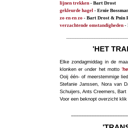
lijnen trekken
- Bart Drost
gekleurde hagel
- Ernie Bossma
zo en en zo
- Bart Drost & Pnin 
verzachtende omstandigheden
- 
____________________________________
'HET TRA
Elke zondagmiddag in de maan
klonken er
o
nder het motto
'he
Ooij één- of meerstemmig
e
lied
Stefanie Janssen, Nora van 
Schuijers, Ants Creemers, Bart
Voor een beknopt overzicht kli
______________________
'TRAN