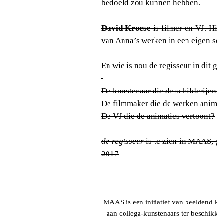
bedoeld zou kunnen hebben.
David Kroese
is filmer en VJ. Hi
van Anna’s werken in een eigen se
En wie is nou de regisseur in dit 
De kunstenaar die de schilderije
De filmmaker die de werken anim
De VJ die de animaties vertoont?
de regisseur
is te zien in MAAS,
2017
MAAS is een initiatief van beeldend 
aan collega-kunstenaars ter beschikk