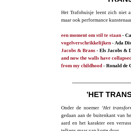
Het Trafohuisje leent zich niet 
maar ook performance kunstenaars
een moment om stil te staan
- Ca
vogelverschrikkelijken
- Ada Di
Jacobs & Brans
- Els Jacobs & 
and now the walls have collapse
from my childhood
- Ronald de 
______________________
'HET TRAN
Onder de noemer
‘Het transfor
gedaan aan de buitenkant van he
aard en het karakter een verras
telkens maar van korte duur.