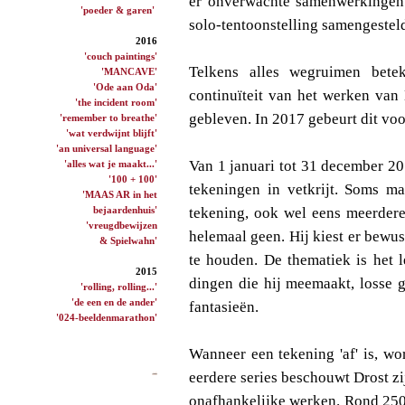
er onverwachte samenwerkingen 
'poeder & garen'
solo-tentoonstelling samengestel
2016
'couch paintings'
Telkens alles wegruimen bete
'MANCAVE'
'Ode aan Oda'
continuïteit van het werken van 
'the incident room'
gebleven. In 2017 gebeurt dit voo
'remember to breathe'
'wat verdwijnt blijft'
'an universal language'
Van 1 januari tot 31 december 20
'alles wat je maakt...'
'100 + 100'
tekeningen in vetkrijt. Soms ma
'MAAS AR in het
bejaardenhuis'
tekening, ook wel eens meerdere
'vreugdbewijzen
helemaal geen. Hij kiest er bewu
& Spielwahn'
te houden. De thematiek is het l
2015
dingen die hij meemaakt, losse 
'rolling, rolling...'
'de een en de ander'
fantasieën.
'024-beeldenmarathon'
Wanneer een tekening 'af' is, wor
eerdere series beschouwt Drost zi
onafhankelijke werken. Rond 250 