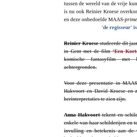
tussen de wereld van de vrije ku
is nu ook Reinier Kroese overkome
en deze onbedoelde MAAS-
prim
'de regisseur' is
Reinier Kroese
studeerde dit jaa
in Gent met de film
‘Een Korte
komische fantasyfilm met l
achtergronden.
Voor deze presentatie in MAA
Hakvoort en David Kroese en zul
herinterpretaties te zien zijn.
Anna Hakvoort
tekent en schild
enkele van haar schilderijen en t
invulling en betekenis aan de