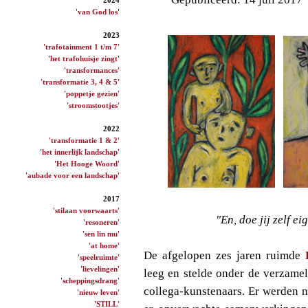
'van God los
'
2023
'trafotainment 1 t/m 7'
'het trafohuisje zingt
'
'transformances'
'transformatie 3, 4 & 5'
'poppetje gezien'
'stroomstootjes'
2022
'transformatie 1 & 2'
'het innerlijk landschap'
'Het Hooge Woord'
'aubade voor een landschap'
2017
'stilaan voorwaarts'
"En, doe jij zelf e
'resoneren'
'sen lin mu'
'at home'
De afgelopen zes jaren ruimde
'speelruimte'
'lievelingen'
leeg en stelde onder de verzame
'scheppingsdrang'
collega-kunstenaars. Er werden 
'nieuw leven'
'STILL'