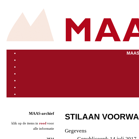
MAAS
MAAS-archief
STILAAN VOORWA
klik op de items in
rood
voor
alle informatie
Gegevens
Gepubliceerd: 14 juli 2017
2024