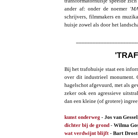
transformatorhuisje speelde zich
ander af: onder de noemer
'MA
schrijvers, filmmakers en muzika
huisje zowel als door het landsch
______________________
'TRA
Bij het trafohuisje staat een info
over dit industrieel monument.
hagelschot afgevuurd, met als ge
zeker ook een agressieve uitstr
dan een kleine (of grotere) ingree
kunst onderweg
- Jos van Gesse
dichter bij de grond
-
Wilma Gos
wat verdwijnt blijft
- Bart Drost